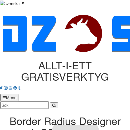
▼
ALLT‑I‑ETT
GRATISVERKTYG
acebook
Twitter
Instagram
Youtube
Pinterest
tumblr
Menu
Border Radius Designer