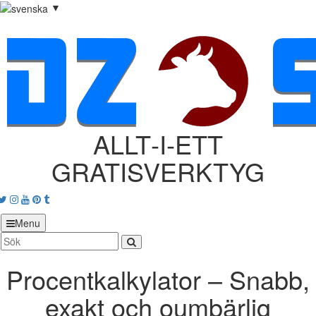
▼
ALLT‑I‑ETT
GRATISVERKTYG
acebook
Twitter
Instagram
Youtube
Pinterest
tumblr
Menu
Procentkalkylator – Snabb,
exakt och oumbärlig