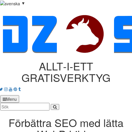
▼
ALLT‑I‑ETT
GRATISVERKTYG
acebook
Twitter
Instagram
Youtube
Pinterest
tumblr
Menu
Förbättra SEO med lätta