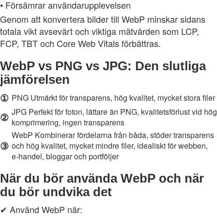
• Försämrar användarupplevelsen
Genom att konvertera bilder till WebP minskar sidans
totala vikt avsevärt och viktiga mätvärden som LCP,
FCP, TBT och Core Web Vitals förbättras.
WebP vs PNG vs JPG: Den slutliga
jämförelsen
①
PNG Utmärkt för transparens, hög kvalitet, mycket stora filer
JPG Perfekt för foton, lättare än PNG, kvalitetsförlust vid hög
②
komprimering, ingen transparens
WebP Kombinerar fördelarna från båda, stöder transparens
③
och hög kvalitet, mycket mindre filer, idealiskt för webben,
e‑handel, bloggar och portföljer
När du bör använda WebP och när
du bör undvika det
✔ Använd WebP när: