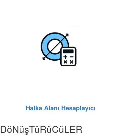
Halka Alanı Hesaplayıcı
DöNüşTüRüCüLER