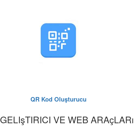
QR Kod Oluşturucu
GELIşTIRICI VE WEB ARAçLARı