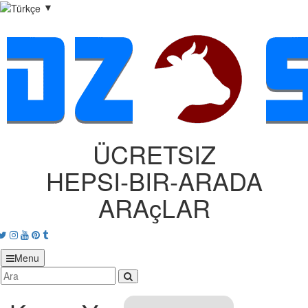
▼
ÜCRETSIZ
HEPSI‑BIR‑ARADA
ARAçLAR
acebook
Twitter
Instagram
Youtube
Pinterest
tumblr
Menu