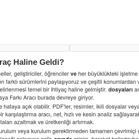
raç Haline Geldi?
r, geliştiriciler, öğrenciler
her büyüklükteki işletme i
ve
farklı sürümlerini paylaşıyoruz ve çeşitli konumlardan ve 
elirlenmesi temel bir ihtiyaç haline gelmiştir.
an
dosyaları
osya Farkı Aracı burada devreye giriyor.
e hataya açık olabilir. PDF'ler, resimler, ikili dosyalar v
bir karşılaştırma aracı, net, hızlı ve kesin analiz sağlayar
taları azaltmak ve üretkenliği artırmak.
kurulum veya kurulum gerektirmeden tamamen çevrimiçi çalış
ileceği anlamına gelir.
erişim, hareket halindeyken
anında