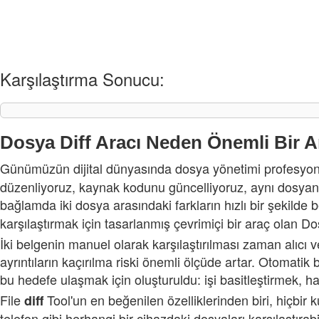
Karşılaştırma Sonucu:
Dosya Diff Aracı Neden Önemli Bir A
Günümüzün dijital dünyasında dosya yönetimi profesyonelle
düzenliyoruz, kaynak kodunu güncelliyoruz, aynı dosyanın 
bağlamda iki dosya arasındaki farkların hızlı bir şekilde b
karşılaştırmak için tasarlanmış çevrimiçi bir araç olan D
İki belgenin manuel olarak karşılaştırılması zaman alıcı v
ayrıntıların kaçırılma riski önemli ölçüde artar. Otomatik 
bu hedefe ulaşmak için oluşturuldu: işi basitleştirmek, ha
File
Tool'un en beğenilen özelliklerinden biri, hiçbir 
diff
telefon gibi herhangi bir cihazdaki dosyaları karşılaştırab