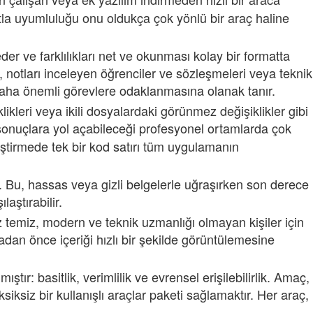
rmatla uyumluluğu onu oldukça çok yönlü bir araç haline
eder ve farklılıkları net ve okunması kolay bir formatta
er, notları inceleyen öğrenciler ve sözleşmeleri veya teknik
ın daha önemli görevlere odaklanmasına olanak tanır.
ikleri veya ikili dosyalardaki görünmez değişiklikler gibi
sonuçlara yol açabileceği profesyonel ortamlarda çok
iştirmede tek bir kod satırı tüm uygulamanın
. Bu, hassas veya gizli belgelerle uğraşırken son derece
aştırabilir.
üz temiz, modern ve teknik uzmanlığı olmayan kişiler için
adan önce içeriği hızlı bir şekilde görüntülemesine
ır: basitlik, verimlilik ve evrensel erişilebilirlik. Amaç,
siz bir kullanışlı araçlar paketi sağlamaktır. Her araç,