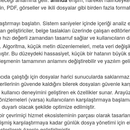
etin, PDF, görseller ve ikili dosyalar gibi birden fazla fo
laştırmayı başlatın. Sistem saniyeler içinde içeriği analiz 
an geliştiriciler, belge taslakları üzerinde çalışan editörl
izin hızı değerli zamandan tasarruf sağlar ve kullanıcılar
. Algoritma, küçük metin düzenlemeleri, meta veri değişikl
ştır. Bu düzeydeki hassasiyet, küçük bir hatanın büyük 
leşmenin tamamının anlamını değiştirebilir ve yazılım gel
cıda çalıştığı için dosyalar harici sunucularda saklanmaz
rilerinin güvende kaldığını bilerek dosyaları güvenle karşıl
 kullanıcı deneyimini geliştiren ek özellikler sunar. Aray
önizlemeleri (varsa) kullanıcıların karşılaştırmaya başlam
 duyarlı olacak şekilde optimize edilmiştir.
 çevrimiçi hizmet ekosisteminin parçası olarak tasarlanmışt
ş karşılaştırmaya kadar günlük dosya yönetimi için eksik
erilerek özenle geliştirilmiştir.