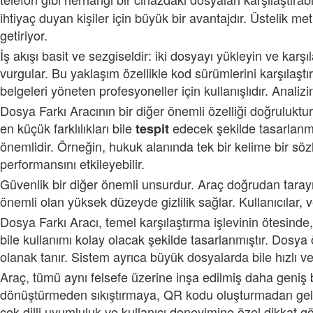
ihtiyaç duyan kişiler için büyük bir avantajdır. Üstelik m
getiriyor.
İş akışı basit ve sezgiseldir: iki dosyayı yükleyin ve karşı
vurgular. Bu yaklaşım özellikle kod sürümlerini karşılaştır
belgeleri yöneten profesyoneller için kullanışlıdır. Anal
Dosya Farkı Aracının bir diğer önemli özelliği doğruluktur
en küçük farklılıkları bile
edecek şekilde tasarlanmı
tespit
önemlidir. Örneğin, hukuk alanında tek bir kelime bir söz
performansını etkileyebilir.
Güvenlik bir diğer önemli unsurdur. Araç doğrudan tarayı
önemli olan yüksek düzeyde gizlilik sağlar. Kullanıcılar, ve
Dosya Farkı Aracı, temel karşılaştırma işlevinin ötesinde,
bile kullanımı kolay olacak şekilde tasarlanmıştır. Dosya 
olanak tanır. Sistem ayrıca büyük dosyalarda bile hızlı ve
Araç, tümü aynı felsefe üzerine inşa edilmiş daha geniş bir
dönüştürmeden sıkıştırmaya, QR kodu oluşturmadan gelişmi
çok dilli uyumluluk ve kullanıcı deneyimine özel dikkat göst