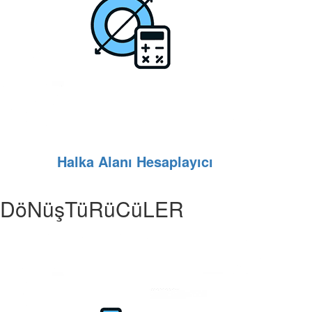
Halka Alanı Hesaplayıcı
DöNüşTüRüCüLER