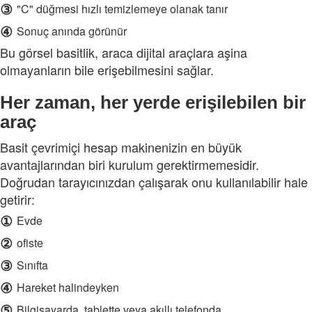
③
"C" düğmesi hızlı temizlemeye olanak tanır
④
Sonuç anında görünür
Bu görsel basitlik, araca dijital araçlara aşina
olmayanların bile erişebilmesini sağlar.
Her zaman, her yerde erişilebilen bir
araç
Basit çevrimiçi hesap makinenizin en büyük
avantajlarından biri kurulum gerektirmemesidir.
Doğrudan tarayıcınızdan çalışarak onu kullanılabilir hale
getirir:
①
Evde
②
ofiste
③
Sınıfta
④
Hareket halindeyken
⑤
Bilgisayarda, tablette veya akıllı telefonda