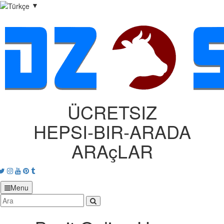
▼
ÜCRETSIZ
HEPSI‑BIR‑ARADA
ARAçLAR
acebook
Twitter
Instagram
Youtube
Pinterest
tumblr
Menu