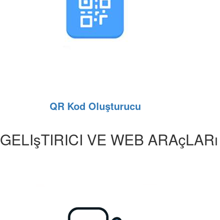
QR Kod Oluşturucu
GELIşTIRICI VE WEB ARAçLARı