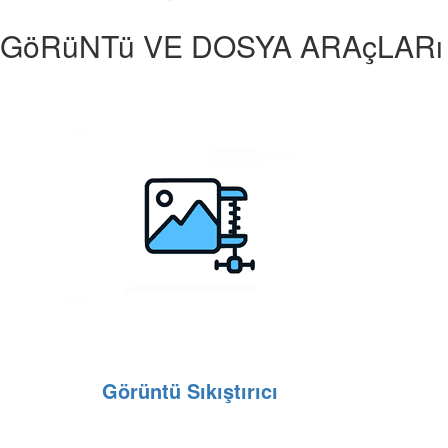
GöRüNTü VE DOSYA ARAçLARı
Görüntü Sıkıştırıcı