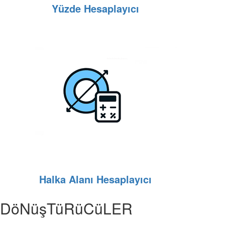
Yüzde Hesaplayıcı
Halka Alanı Hesaplayıcı
DöNüşTüRüCüLER