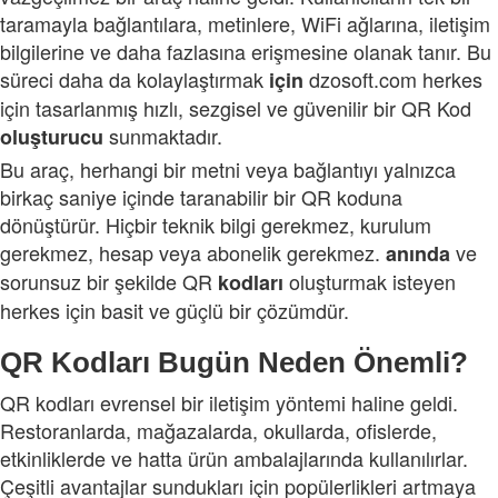
taramayla bağlantılara, metinlere, WiFi ağlarına, iletişim
bilgilerine ve daha fazlasına erişmesine olanak tanır. Bu
süreci daha da kolaylaştırmak
dzosoft.com herkes
için
için tasarlanmış hızlı, sezgisel ve güvenilir bir QR Kod
sunmaktadır.
oluşturucu
Bu araç, herhangi bir metni veya bağlantıyı yalnızca
birkaç saniye içinde taranabilir bir QR koduna
dönüştürür. Hiçbir teknik bilgi gerekmez, kurulum
gerekmez, hesap veya abonelik gerekmez.
ve
anında
sorunsuz bir şekilde QR
oluşturmak isteyen
kodları
herkes için basit ve güçlü bir çözümdür.
QR Kodları Bugün Neden Önemli?
QR kodları evrensel bir iletişim yöntemi haline geldi.
Restoranlarda, mağazalarda, okullarda, ofislerde,
etkinliklerde ve hatta ürün ambalajlarında kullanılırlar.
Çeşitli avantajlar sundukları için popülerlikleri artmaya