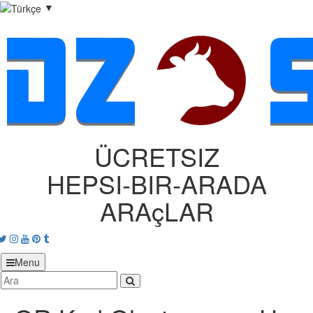
▼
ÜCRETSIZ
HEPSI‑BIR‑ARADA
ARAçLAR
acebook
Twitter
Instagram
Youtube
Pinterest
tumblr
Menu