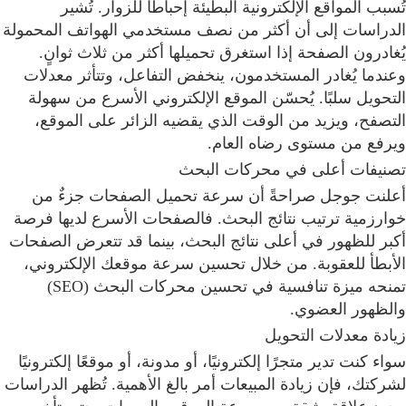
تُسبب المواقع الإلكترونية البطيئة إحباطًا للزوار. تُشير
الدراسات إلى أن أكثر من نصف مستخدمي الهواتف المحمولة
يُغادرون الصفحة إذا استغرق تحميلها أكثر من ثلاث ثوانٍ.
وعندما يُغادر المستخدمون، ينخفض التفاعل، وتتأثر معدلات
التحويل سلبًا. يُحسّن الموقع الإلكتروني الأسرع من سهولة
التصفح، ويزيد من الوقت الذي يقضيه الزائر على الموقع،
ويرفع من مستوى رضاه العام.
تصنيفات أعلى في محركات البحث
أعلنت جوجل صراحةً أن سرعة تحميل الصفحات جزءٌ من
خوارزمية ترتيب نتائج البحث. فالصفحات الأسرع لديها فرصة
أكبر للظهور في أعلى نتائج البحث، بينما قد تتعرض الصفحات
الأبطأ للعقوبة. من خلال تحسين سرعة موقعك الإلكتروني،
تمنحه ميزة تنافسية في تحسين محركات البحث (SEO)
والظهور العضوي.
زيادة معدلات التحويل
سواء كنت تدير متجرًا إلكترونيًا، أو مدونة، أو موقعًا إلكترونيًا
لشركتك، فإن زيادة المبيعات أمر بالغ الأهمية. تُظهر الدراسات