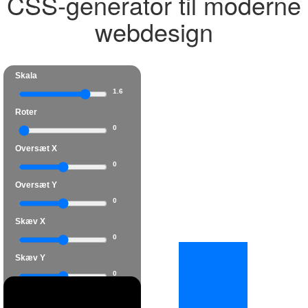
CSS‑generator til moderne
webdesign
Skala
1.6
Roter
0
Oversæt X
0
Oversæt Y
0
Skæv X
0
Skæv Y
0