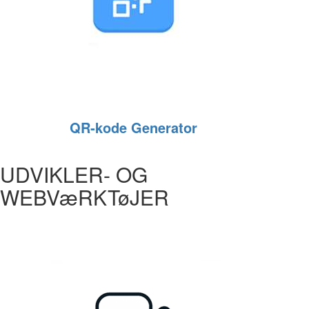
QR‑kode Generator
UDVIKLER- OG
WEBVæRKTøJER