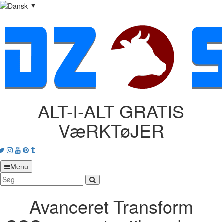
▼
ALT-I-ALT GRATIS
VæRKTøJER
acebook
Twitter
Instagram
Youtube
Pinterest
tumblr
Menu
Avanceret Transform