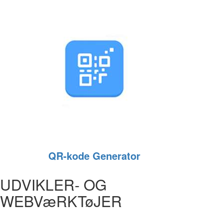
QR‑kode Generator
UDVIKLER- OG
WEBVæRKTøJER