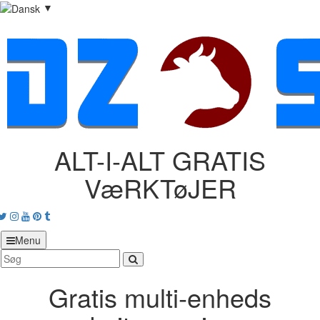
▼
ALT-I-ALT GRATIS
VæRKTøJER
acebook
Twitter
Instagram
Youtube
Pinterest
tumblr
Menu
Gratis multi‑enheds