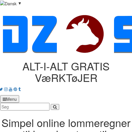
▼
ALT-I-ALT GRATIS
VæRKTøJER
acebook
Twitter
Instagram
Youtube
Pinterest
tumblr
Menu
Simpel online lommeregner