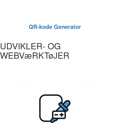
QR‑kode Generator
UDVIKLER- OG
WEBVæRKTøJER