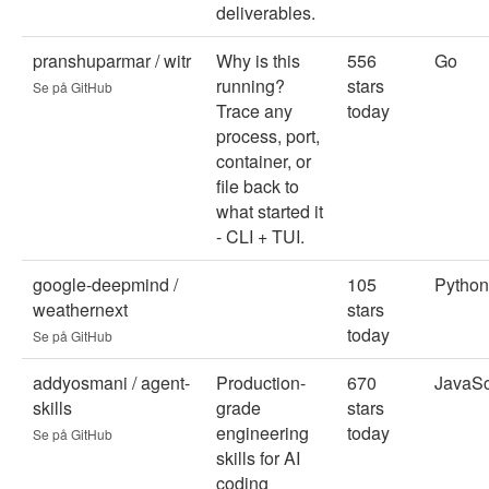
deliverables.
pranshuparmar / witr
Why is this
556
Go
running?
stars
Se på GitHub
Trace any
today
process, port,
container, or
file back to
what started it
- CLI + TUI.
google-deepmind /
105
Python
weathernext
stars
today
Se på GitHub
addyosmani / agent-
Production-
670
JavaSc
skills
grade
stars
engineering
today
Se på GitHub
skills for AI
coding