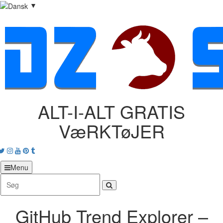
▼
ALT-I-ALT GRATIS
VæRKTøJER
acebook
Twitter
Instagram
Youtube
Pinterest
tumblr
Menu
GitHub Trend Explorer –