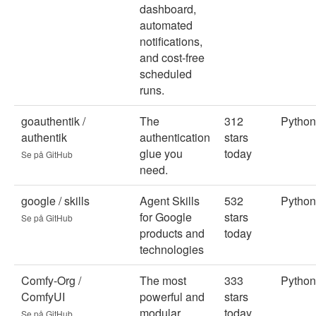
dashboard,
automated
notifications,
and cost-free
scheduled
runs.
goauthentik /
The
312
Python
authentik
authentication
stars
glue you
today
Se på GitHub
need.
google / skills
Agent Skills
532
Python
for Google
stars
Se på GitHub
products and
today
technologies
Comfy-Org /
The most
333
Python
ComfyUI
powerful and
stars
modular
today
Se på GitHub