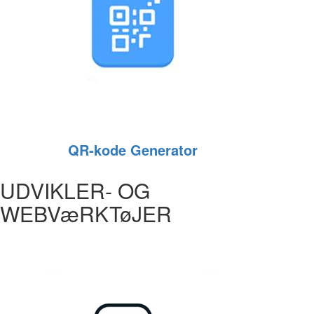
QR‑kode Generator
UDVIKLER- OG
WEBVæRKTøJER