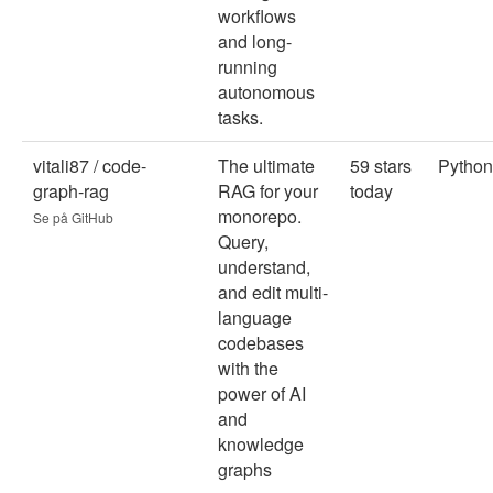
workflows
and long-
running
autonomous
tasks.
vitali87 / code-
The ultimate
59 stars
Python
graph-rag
RAG for your
today
monorepo.
Se på GitHub
Query,
understand,
and edit multi-
language
codebases
with the
power of AI
and
knowledge
graphs