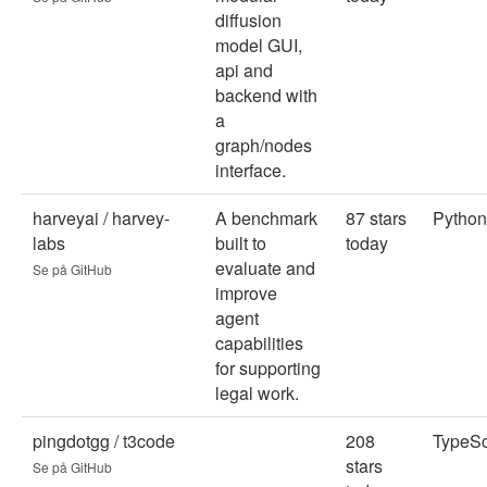
diffusion
model GUI,
api and
backend with
a
graph/nodes
interface.
harveyai / harvey-
A benchmark
87 stars
Python
labs
built to
today
evaluate and
Se på GitHub
improve
agent
capabilities
for supporting
legal work.
pingdotgg / t3code
208
TypeSc
stars
Se på GitHub