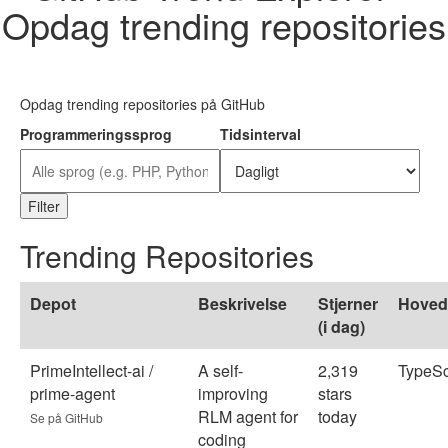
Opdag trending repositories
Opdag trending repositories på GitHub
Programmeringssprog
Tidsinterval
Filter
Trending Repositories
Depot
Beskrivelse
Stjerner
Hoved
(i dag)
PrimeIntellect-ai /
A self-
2,319
TypeSc
prime-agent
improving
stars
RLM agent for
today
Se på GitHub
coding