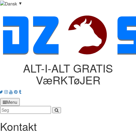
▼
ALT-I-ALT GRATIS
VæRKTøJER
acebook
Twitter
Instagram
Youtube
Pinterest
tumblr
Menu
Kontakt