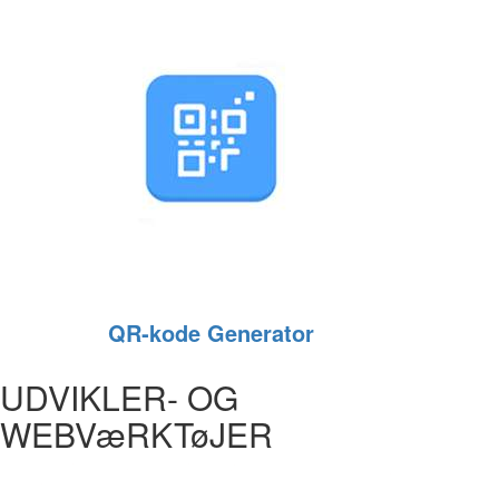
QR‑kode Generator
UDVIKLER- OG
WEBVæRKTøJER