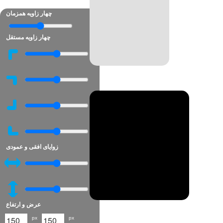
چهار زاویه همزمان
چهار زاویه مستقل
زوایای افقی و عمودی
عرض و ارتفاع
px
px