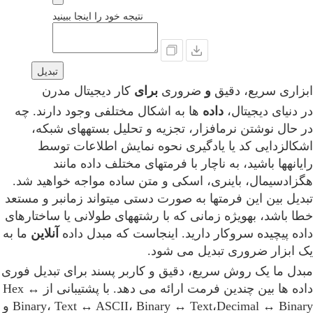
نتیجه خود را اینجا ببینید
تبدیل
ابزاری سریع، دقیق
و
ضروری
برای
کار دیجیتال مدرن
در دنیای دیجیتال،
داده
ها به اشکال مختلفی وجود دارند. چه
در حال نوشتن نرمافزار، تجزیه و تحلیل بستههای شبکه،
اشکالزدایی کد یا یادگیری نحوه نمایش اطلاعات توسط
رایانهها باشید، به ناچار با فرمتهای مختلف داده مانند
هگزادسیمال، باینری، اسکی و متن ساده مواجه خواهید شد.
تبدیل بین این فرمتها به صورت دستی میتواند زمانبر و مستعد
خطا باشد، بهویژه زمانی که با رشتههای طولانی یا ساختارهای
داده پیچیده سروکار دارید. اینجاست که مبدل داده
آنلاین
ما به
یک ابزار ضروری تبدیل می شود.
مبدل ما یک روش سریع، دقیق و کاربر پسند برای تبدیل فوری
داده ها بین چندین فرمت ارائه می دهد. با پشتیبانی از Hex ↔
Binary، Text ↔ ASCII، Binary ↔ Text،Decimal ↔ Binary و