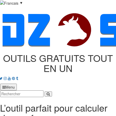
▼
OUTILS GRATUITS TOUT
EN UN
acebook
Twitter
Instagram
Youtube
Pinterest
tumblr
Menu
L’outil parfait pour calculer