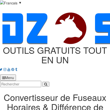
▼
OUTILS GRATUITS TOUT
EN UN
acebook
Twitter
Instagram
Youtube
Pinterest
tumblr
Menu
Convertisseur de Fuseaux
Horaires & Différence de