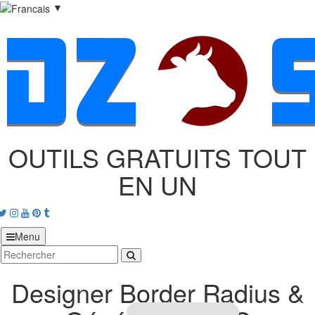
▼
OUTILS GRATUITS TOUT
EN UN
acebook
Twitter
Instagram
Youtube
Pinterest
tumblr
Menu
Designer Border Radius &