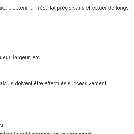
itant obtenir un résultat précis sans effectuer de longs
eur, largeur, etc.
lculs doivent être effectués successivement.
i.
t obtient immédiatement un volume exact.