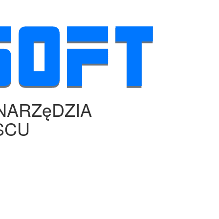
NARZęDZIA
SCU