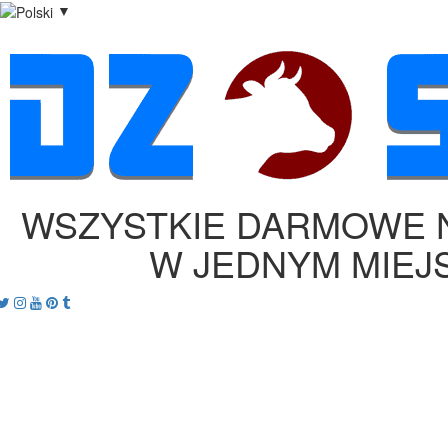
▼
WSZYSTKIE DARMOWE 
W JEDNYM MIEJ
acebook
Twitter
Instagram
Youtube
Pinterest
tumblr