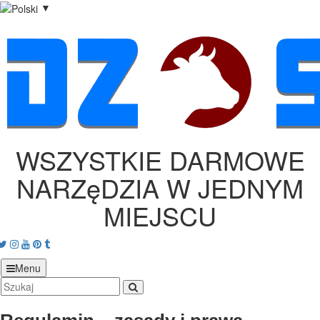
▼
WSZYSTKIE DARMOWE
NARZęDZIA W JEDNYM
MIEJSCU
acebook
Twitter
Instagram
Youtube
Pinterest
tumblr
Menu