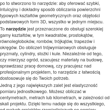
po to stworzono to narzędzie: aby oferować szybki,
intuicyjny i dokładny sposób obliczania powierzchni
typowych kształtów geometrycznych oraz objętości
podstawowych form 3D, wszystko w jednym miejscu.
To
jest przeznaczone do obsługi szerokiej
narzędzie
gamy kształtów, w tym kwadratów, prostokątów,
równoległoboków, rombów, trójkątów, trapezów i
okręgów. Do obliczeń trójwymiarowych obsługuje
pryzmaty, cylindry, stożki i kule. Niezależnie od tego,
czy mierzysz ogród, szacujesz materiały na budowę,
sprawdzasz pracę domową, czy pracujesz nad
profesjonalnym projektem, to narzędzie z łatwością
dostosowuje się do Twoich potrzeb.
Jedną z jego największych zalet jest elastyczność
pomiaru jednostkowego. Możesz obliczać w
centymetrach, metrach lub kilometrach, w zależności od
skali projektu. Dzięki temu nadaje się do wszystkiego,
od małych projektów rzemieślniczych po pomiary