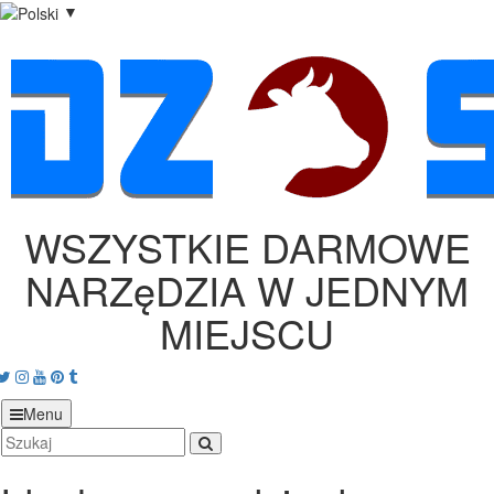
▼
WSZYSTKIE DARMOWE
NARZęDZIA W JEDNYM
MIEJSCU
acebook
Twitter
Instagram
Youtube
Pinterest
tumblr
Menu