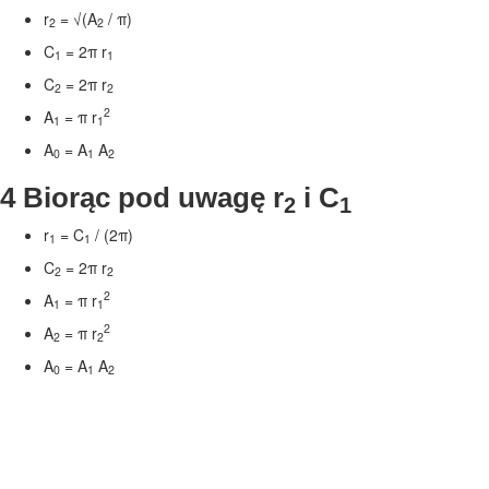
r
= √(A
/
π
)
2
2
C
= 2
π
r
1
1
C
= 2
π
r
2
2
2
A
=
π
r
1
1
A
= A
A
0
1
2
4 Biorąc pod uwagę r
i C
2
1
r
= C
/ (2
π
)
1
1
C
= 2
π
r
2
2
2
A
=
π
r
1
1
2
A
=
π
r
2
2
A
= A
A
0
1
2