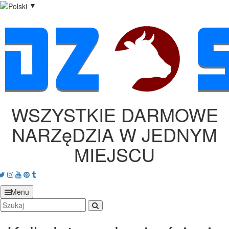
▼
WSZYSTKIE DARMOWE
NARZęDZIA W JEDNYM
MIEJSCU
acebook
Twitter
Instagram
Youtube
Pinterest
tumblr
Menu