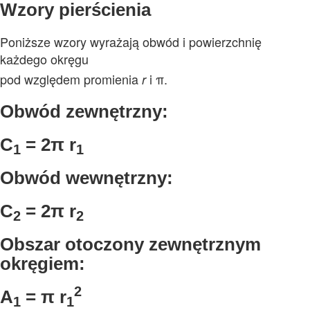
Wzory pierścienia
Poniższe wzory wyrażają obwód i powierzchnię
każdego okręgu
pod względem promienia
i
π
.
r
Obwód zewnętrzny:
C
= 2
π
r
1
1
Obwód wewnętrzny:
C
= 2
π
r
2
2
Obszar otoczony zewnętrznym
okręgiem:
2
A
=
π
r
1
1