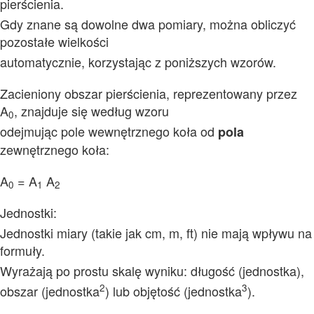
pierścienia.
Gdy znane są dowolne dwa pomiary, można obliczyć
pozostałe wielkości
automatycznie, korzystając z poniższych wzorów.
Zacieniony obszar pierścienia, reprezentowany przez
A
, znajduje się według wzoru
0
odejmując pole wewnętrznego koła od
pola
zewnętrznego koła:
A
= A
A
0
1
2
Jednostki:
Jednostki miary (takie jak cm, m, ft) nie mają wpływu na
formuły.
Wyrażają po prostu skalę wyniku: długość (jednostka),
2
3
obszar (jednostka
) lub objętość (jednostka
).