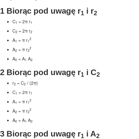
1 Biorąc pod uwagę r
i r
1
2
C
= 2
π
r
1
1
C
= 2
π
r
2
2
2
A
=
π
r
1
1
2
A
=
π
r
2
2
A
= A
A
0
1
2
2 Biorąc pod uwagę r
i C
1
2
r
= C
/ (2
π
)
2
2
C
= 2
π
r
1
1
2
A
=
π
r
1
1
2
A
=
π
r
2
2
A
= A
A
0
1
2
3 Biorąc pod uwagę r
i A
1
2