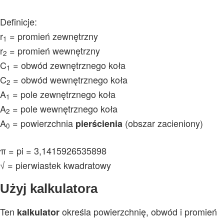
Definicje:
r
= promień zewnętrzny
1
r
= promień wewnętrzny
2
C
= obwód zewnętrznego koła
1
C
= obwód wewnętrznego koła
2
A
= pole zewnętrznego koła
1
A
= pole wewnętrznego koła
2
A
= powierzchnia
(obszar zacieniony)
pierścienia
0
π
= pi = 3,1415926535898
√ = pierwiastek kwadratowy
Użyj kalkulatora
Ten
określa powierzchnię, obwód i promień
kalkulator