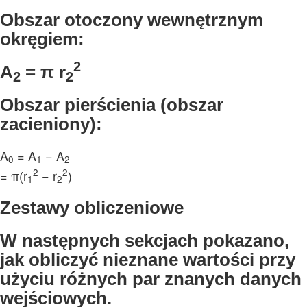
Obszar otoczony wewnętrznym
okręgiem:
2
A
=
π
r
2
2
Obszar pierścienia (obszar
zacieniony):
A
= A
− A
0
1
2
2
2
=
π
(r
− r
)
1
2
Zestawy obliczeniowe
W następnych sekcjach pokazano,
jak obliczyć nieznane wartości przy
użyciu różnych par znanych danych
wejściowych.