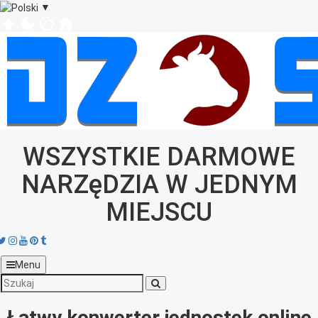
▼
WSZYSTKIE DARMOWE
NARZęDZIA W JEDNYM
MIEJSCU
acebook
Twitter
Instagram
Youtube
Pinterest
tumblr
Menu
Łatwy konwerter jednostek online