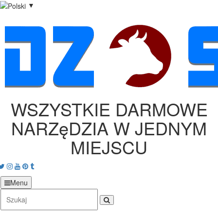
▼
WSZYSTKIE DARMOWE
NARZęDZIA W JEDNYM
MIEJSCU
acebook
Twitter
Instagram
Youtube
Pinterest
tumblr
Menu