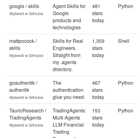
google / skills
Agent Skills for
481
Python
Google
stars
Wyświetl w GitHubie
products and
today
technologies
mattpocock /
Skills for Real
1,359
Shell
skills
Engineers.
stars
Straight from
today
Wyświetl w GitHubie
my .agents
directory.
goauthentik /
The
467
Python
authentik
authentication
stars
glue you need.
today
Wyświetl w GitHubie
TauricResearch /
TradingAgents:
153
Python
TradingAgents
Multi-Agents
stars
LLM Financial
today
Wyświetl w GitHubie
Trading