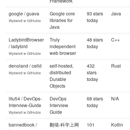
Framework
google / guava
Google core
93 stars
Java
libraries for
today
Wyświetl w GitHubie
Java
LadybirdBrowser
Truly
48 stars
C++
/ ladybird
independent
today
web browser
Wyświetl w GitHubie
denoland / celld
self-hosted,
432
Rust
distributed
stars
Wyświetl w GitHubie
Durable
today
Objects
litu54 / DevOps-
DevOps
68 stars
N/A
Interview-Guide
Interview
today
Guide
Wyświetl w GitHubie
bannedbook /
翻墙-科学上网
101
Kotlin