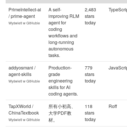
PrimeIntellect-ai
A self-
2,483
TypeScri
/ prime-agent
improving RLM
stars
agent for
today
Wyświetl w GitHubie
coding
workflows and
long-running
autonomous
tasks.
addyosmani /
Production-
779
JavaScri
agent-skills
grade
stars
engineering
today
Wyświetl w GitHubie
skills for AI
coding agents.
TapXWorld /
所有小初高、
118
Roff
ChinaTextbook
stars
大学PDF教
today
材。
Wyświetl w GitHubie