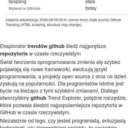
fanqiang
stars
today
Wyświetl w GitHubie
Ostatnia aktualizacja: 2026-08-09 05:41 (server time). Data source: GitHub
Trending (HTML scraping, structure may change).
Eksplorator
śledź najgorętsze
trendów
github
w czasie rzeczywistym
repozytoria
Świat tworzenia oprogramowania zmienia się szybko
pojawiają się nowe frameworki, ewoluują języki
programowania, a projekty open source z dnia na dzień
zyskują na popularności. Dla programistów istotne jest
bycie na bieżąco z tymi szybkimi zmianami. Dlatego
stworzyliśmy
Trend Explorer, potężne narzędzie,
github
które pozwala śledzić najpopularniejsze repozytoria w
GitHub w czasie rzeczywistym.
Niezależnie od tego, czy jesteś programistą, entuzjastą
technologii, czy kierownikiem projektu, to narzędzie