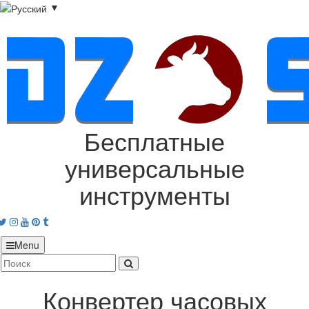
▼
Бесплатные
универсальные
инструменты
acebook
Twitter
Instagram
Youtube
Pinterest
tumblr
Menu
Конвертер часовых