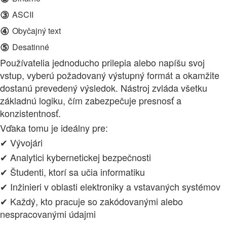
③
ASCII
④
Obyčajný text
⑤
Desatinné
Používatelia jednoducho prilepia alebo napíšu svoj
vstup, vyberú požadovaný výstupný formát a okamžite
dostanú prevedený výsledok. Nástroj zvláda všetku
základnú logiku, čím zabezpečuje presnosť a
konzistentnosť.
Vďaka tomu je ideálny pre:
✔ Vývojári
✔ Analytici kybernetickej bezpečnosti
✔ Študenti, ktorí sa učia informatiku
✔ Inžinieri v oblasti elektroniky a vstavaných systémov
✔ Každý, kto pracuje so zakódovanými alebo
nespracovanými údajmi