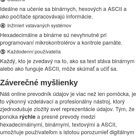
Ideálne na učenie sa binárnych, hexových a ASCII a
ako počítače spracovávajú informácie.
④
Inžinieri vstavaných systémov
Hexadecimálne a binárne sú nevyhnutné pri
programovaní mikrokontrolérov a kontrole pamäte.
⑤
Každodenní používatelia
Každý, kto je zvedavý na to, ako sa text stáva binárnym
alebo ako funguje ASCII, môže skúmať a učiť sa.
Záverečné myšlienky
Náš online prevodník údajov je viac než len pomôcka, je
to výkonný vzdelávací a profesionálny nástroj, ktorý
zjednodušuje zložitý svet reprezentácie údajov. Tým, že
ponúka
a presné prevody medzi
rýchle
hexadecimálnymi, binárnymi, textovými a ASCII,
umožňuje používateľom s istotou porozumieť digitálnym