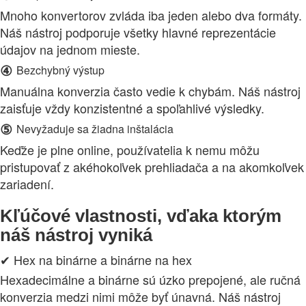
Mnoho konvertorov zvláda iba jeden alebo dva formáty.
Náš nástroj podporuje všetky hlavné reprezentácie
údajov na jednom mieste.
④
Bezchybný výstup
Manuálna konverzia často vedie k chybám. Náš nástroj
zaisťuje vždy konzistentné a spoľahlivé výsledky.
⑤
Nevyžaduje sa žiadna inštalácia
Keďže je plne online, používatelia k nemu môžu
pristupovať z akéhokoľvek prehliadača a na akomkoľvek
zariadení.
Kľúčové vlastnosti, vďaka ktorým
náš nástroj vyniká
✔ Hex na binárne a binárne na hex
Hexadecimálne a binárne sú úzko prepojené, ale ručná
konverzia medzi nimi môže byť únavná. Náš nástroj