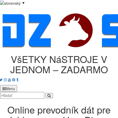
▼
VšETKY NáSTROJE V
JEDNOM – ZADARMO
acebook
Twitter
Instagram
Youtube
Pinterest
tumblr
Menu
Online prevodník dát pre