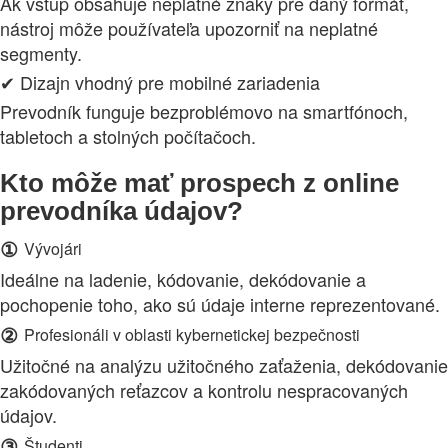
Ak vstup obsahuje neplatné znaky pre daný formát,
nástroj môže používateľa upozorniť na neplatné
segmenty.
✔ Dizajn vhodný pre mobilné zariadenia
Prevodník funguje bezproblémovo na smartfónoch,
tabletoch a stolných počítačoch.
Kto môže mať prospech z online
prevodníka údajov?
①
Vývojári
Ideálne na ladenie, kódovanie, dekódovanie a
pochopenie toho, ako sú údaje interne reprezentované.
②
Profesionáli v oblasti kybernetickej bezpečnosti
Užitočné na analýzu užitočného zaťaženia, dekódovanie
zakódovaných reťazcov a kontrolu nespracovaných
údajov.
③
Študenti