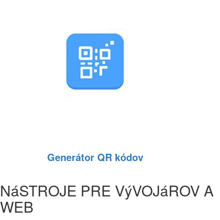
Generátor QR kódov
NáSTROJE PRE VýVOJáROV A
WEB