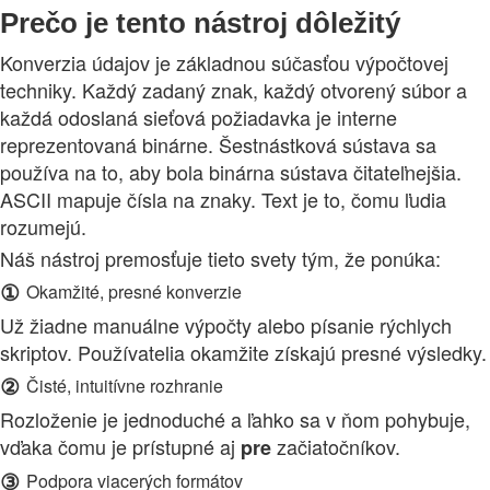
Prečo je tento nástroj dôležitý
Konverzia údajov je základnou súčasťou výpočtovej
techniky. Každý zadaný znak, každý otvorený súbor a
každá odoslaná sieťová požiadavka je interne
reprezentovaná binárne. Šestnástková sústava sa
používa na to, aby bola binárna sústava čitateľnejšia.
ASCII mapuje čísla na znaky. Text je to, čomu ľudia
rozumejú.
Náš nástroj premosťuje tieto svety tým, že ponúka:
①
Okamžité, presné konverzie
Už žiadne manuálne výpočty alebo písanie rýchlych
skriptov. Používatelia okamžite získajú presné výsledky.
②
Čisté, intuitívne rozhranie
Rozloženie je jednoduché a ľahko sa v ňom pohybuje,
vďaka čomu je prístupné aj
začiatočníkov.
pre
③
Podpora viacerých formátov