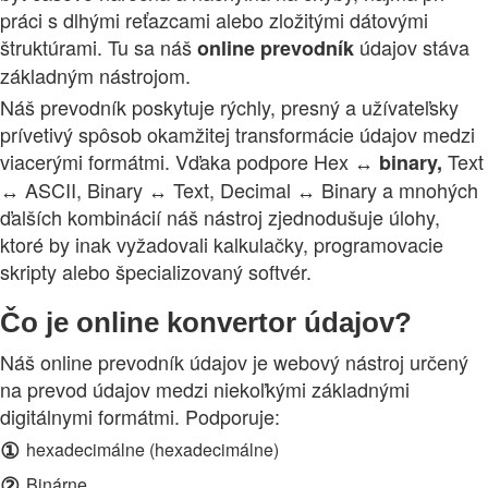
práci s dlhými reťazcami alebo zložitými dátovými
štruktúrami. Tu sa náš
údajov stáva
online
prevodník
základným nástrojom.
Náš prevodník poskytuje rýchly, presný a užívateľsky
prívetivý spôsob okamžitej transformácie údajov medzi
viacerými formátmi. Vďaka podpore Hex ↔
Text
binary,
↔ ASCII, Binary ↔ Text, Decimal ↔ Binary a mnohých
ďalších kombinácií náš nástroj zjednodušuje úlohy,
ktoré by inak vyžadovali kalkulačky, programovacie
skripty alebo špecializovaný softvér.
Čo je online konvertor údajov?
Náš online prevodník údajov je webový nástroj určený
na prevod údajov medzi niekoľkými základnými
digitálnymi formátmi. Podporuje:
①
hexadecimálne (hexadecimálne)
②
Binárne