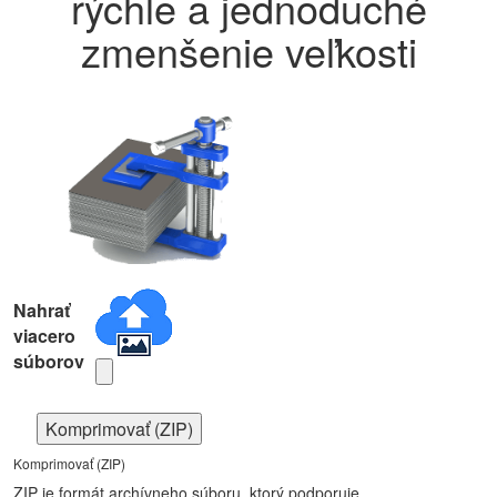
rýchle a jednoduché
zmenšenie veľkosti
Nahrať
viacero
súborov
Komprimovať (ZIP)
Komprimovať (ZIP)
ZIP je formát archívneho súboru, ktorý podporuje