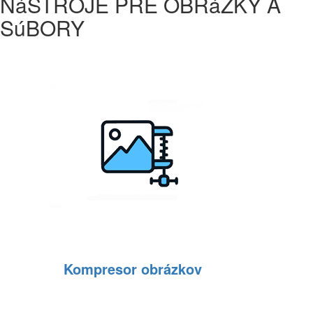
NáSTROJE PRE OBRáZKY A
SúBORY
Kompresor obrázkov