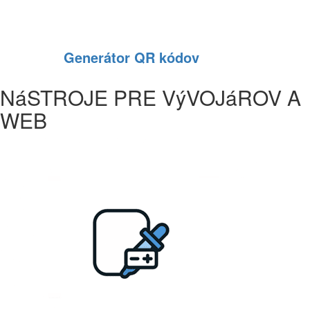
Generátor QR kódov
NáSTROJE PRE VýVOJáROV A
WEB