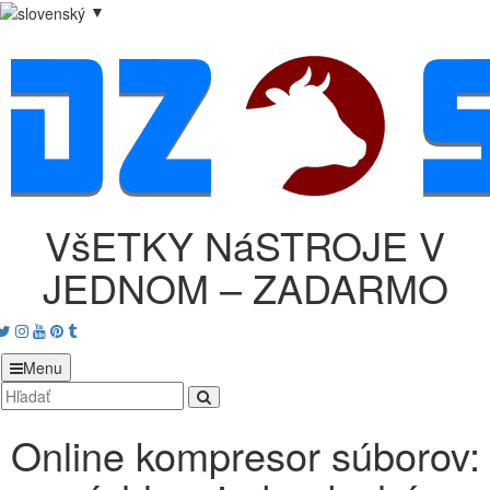
▼
VšETKY NáSTROJE V
JEDNOM – ZADARMO
acebook
Twitter
Instagram
Youtube
Pinterest
tumblr
Menu
Online kompresor súborov: