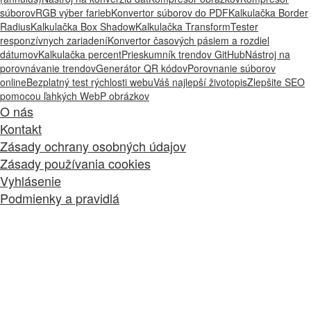
súborov
RGB výber farieb
Konvertor súborov do PDF
Kalkulačka Border
Radius
Kalkulačka Box Shadow
Kalkulačka Transform
Tester
responzívnych zariadení
Konvertor časových pásiem a rozdiel
dátumov
Kalkulačka percent
Prieskumník trendov GitHub
Nástroj na
porovnávanie trendov
Generátor QR kódov
Porovnanie súborov
online
Bezplatný test rýchlosti webu
Váš najlepší životopis
Zlepšite SEO
pomocou ľahkých WebP obrázkov
O nás
Kontakt
Zásady ochrany osobných údajov
Zásady používania cookies
Vyhlásenie
Podmienky a pravidlá