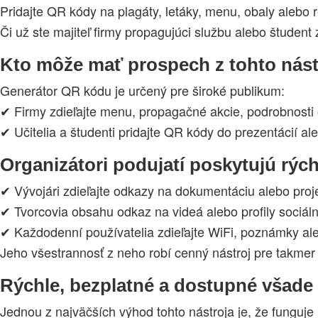
Pridajte QR kódy na plagáty, letáky, menu, obaly alebo 
Či už ste majiteľ firmy propagujúci službu alebo študent 
Kto môže mať prospech z tohto nást
Generátor QR kódu je určený pre široké publikum:
✔ Firmy zdieľajte menu, propagačné akcie, podrobnosti 
✔ Učitelia a študenti pridajte QR kódy do prezentácií al
Organizátori podujatí poskytujú rý
✔ Vývojári zdieľajte odkazy na dokumentáciu alebo proj
✔ Tvorcovia obsahu odkaz na videá alebo profily sociál
✔ Každodenní používatelia zdieľajte WiFi, poznámky a
Jeho všestrannosť z neho robí cenný nástroj pre takmer 
Rýchle, bezplatné a dostupné všade
Jednou z najväčších výhod tohto nástroja je, že funguje ú