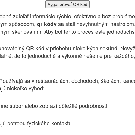
Vygenerovať QR kód
é zdieľať informácie rýchlo, efektívne a bez problémov. 
erným spôsobom,
sa stali nevyhnutným nástrojom
qr
kódy
ým skenovaním. Aby bol tento proces ešte jednoduchší, 
enovateľný QR kód v priebehu niekoľkých sekúnd. Nevyža
dplatné. Je to jednoduché a výkonné riešenie pre každého
oužívajú sa v reštauráciách, obchodoch, školách, kance
ajú niekoľko výhod:
hne súbor alebo zobrazí dôležité podrobnosti.
jú potrebu fyzického kontaktu.