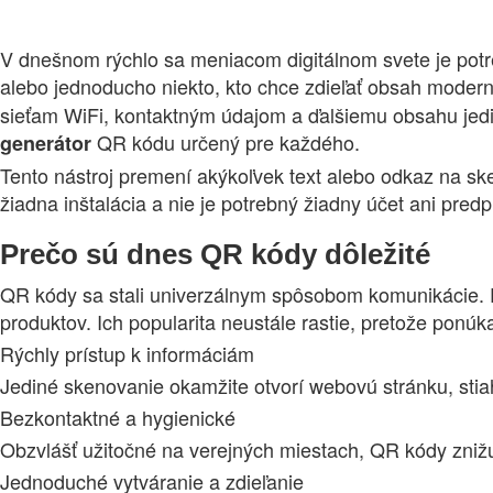
V dnešnom rýchlo sa meniacom digitálnom svete je potrebn
alebo jednoducho niekto, kto chce zdieľať obsah mod
sieťam WiFi, kontaktným údajom a ďalšiemu obsahu jedin
QR kódu určený pre každého.
generátor
Tento nástroj premení akýkoľvek text alebo odkaz na sk
žiadna inštalácia a nie je potrebný žiadny účet ani pre
Prečo sú dnes QR kódy dôležité
QR kódy sa stali univerzálnym spôsobom komunikácie. P
produktov. Ich popularita neustále rastie, pretože ponúk
Rýchly prístup k informáciám
Jediné skenovanie okamžite otvorí webovú stránku, stia
Bezkontaktné a hygienické
Obzvlášť užitočné na verejných miestach, QR kódy znižu
Jednoduché vytváranie a zdieľanie