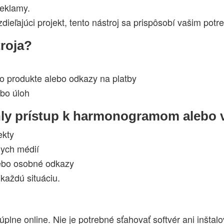
reklamy.
zdieľajúci projekt, tento nástroj sa prispôsobí vašim pot
roja?
o produkte alebo odkazy na platby
ebo úloh
chly prístup k harmonogramom alebo
ekty
nych médií
lebo osobné odkazy
každú situáciu.
plne online. Nie je potrebné sťahovať softvér ani inštalo