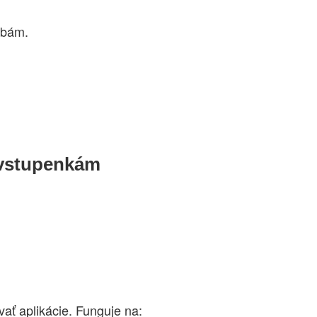
rebám.
 vstupenkám
vať aplikácie. Funguje na: