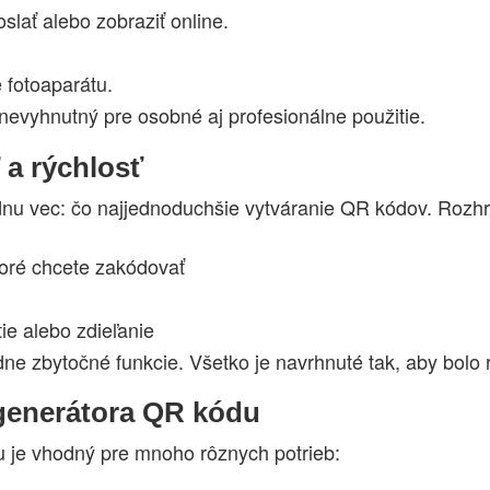
slať alebo zobraziť online.
 fotoaparátu.
nevyhnutný pre osobné aj profesionálne použitie.
 a rýchlosť
u vec: čo najjednoduchšie vytváranie QR kódov. Rozhra
toré chcete zakódovať
ie alebo zdieľanie
e zbytočné funkcie. Všetko je navrhnuté tak, aby bolo rý
generátora QR kódu
mu je vhodný pre mnoho rôznych potrieb: