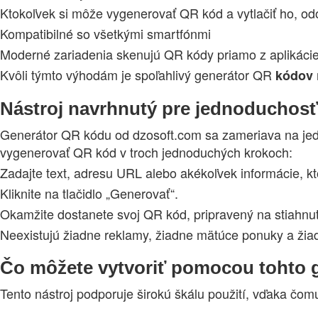
Ktokoľvek si môže vygenerovať QR kód a vytlačiť ho, odo
Kompatibilné so všetkými smartfónmi
Moderné zariadenia skenujú QR kódy priamo z aplikácie
Kvôli týmto výhodám je spoľahlivý generátor QR
kódov
Nástroj navrhnutý pre jednoduchosť
Generátor QR kódu od dzosoft.com sa zameriava na jedn
vygenerovať QR kód v troch jednoduchých krokoch:
Zadajte text, adresu URL alebo akékoľvek informácie, k
Kliknite na tlačidlo „Generovať“.
Okamžite dostanete svoj QR kód, pripravený na stiahnut
Neexistujú žiadne reklamy, žiadne mätúce ponuky a žiadn
Čo môžete vytvoriť pomocou tohto 
Tento nástroj podporuje širokú škálu použití, vďaka čo