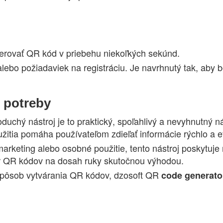
nerovať QR kód v priebehu niekoľkých sekúnd.
alebo požiadaviek na registráciu. Je navrhnutý tak, aby
 potreby
duchý nástroj je to praktický, spoľahlivý a nevyhnutný 
itia pomáha používateľom zdieľať informácie rýchlo a e
rketing alebo osobné použitie, tento nástroj poskytuje r
tor QR kódov na dosah ruky skutočnou výhodou.
 spôsob vytvárania QR kódov, dzosoft QR
code
generato