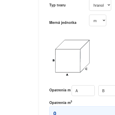
Typ tvaru
Merná jednotka
Opatrenia
m
3
Opatrenia
m
0