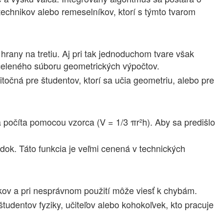
technikov alebo remeselníkov, ktorí s týmto tvarom
rany na tretiu. Aj pri tak jednoduchom tvare však
celeného súboru geometrických výpočtov.
točná pre študentov, ktorí sa učia geometriu, alebo pre
a počíta pomocou vzorca (V = 1/3 πr²h). Aby sa predišlo
dok. Táto funkcia je veľmi cenená v technických
okov a pri nesprávnom použití môže viesť k chybám.
tudentov fyziky, učiteľov alebo kohokoľvek, kto pracuje