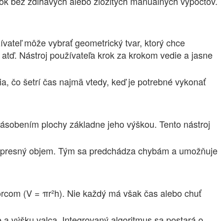
dok bez zdĺhavých alebo zložitých manuálnych výpočtov.
ívateľ môže vybrať geometrický tvar, ktorý chce
u atď. Nástroj používateľa krok za krokom vedie a jasne
a, čo šetrí čas najmä vtedy, keď je potrebné vykonať
ynásobením plochy základne jeho výškou. Tento nástroj
íska presný objem. Tým sa predchádza chybám a umožňuje
zorcom (V = πr²h). Nie každý má však čas alebo chuť
a výšku valca. Integrovaný algoritmus sa postará o