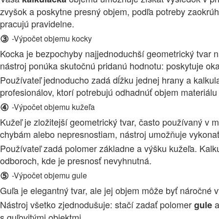
zvyšok a poskytne presný objem, podľa potreby zaokrúhl
pracujú pravidelne.
③
-Výpočet objemu kocky
Kocka je bezpochyby najjednoduchší geometrický tvar na
nástroj ponúka skutočnú pridanú hodnotu: poskytuje ok
Používateľ jednoducho zadá dĺžku jednej hrany a kalkula
profesionálov, ktorí potrebujú odhadnúť objem materiálu 
④
-Výpočet objemu kužeľa
Kužeľ je zložitejší geometrický tvar, často používaný v
chybám alebo nepresnostiam, nástroj umožňuje vykonať 
Používateľ zadá polomer základne a výšku kužeľa. Kalku
odboroch, kde je presnosť nevyhnutná.
⑤
-Výpočet objemu gule
Guľa je elegantný tvar, ale jej objem môže byť náročné 
Nástroj všetko zjednodušuje: stačí zadať polomer
a
gule
s guľovitými objektmi.