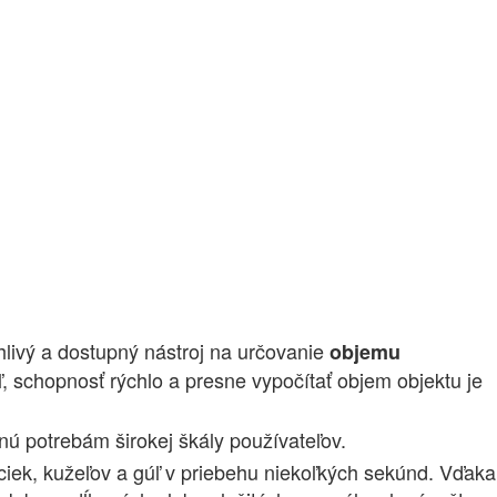
hlivý a dostupný nástroj na určovanie
objemu
ľ, schopnosť rýchlo a presne vypočítať objem objektu je
ú potrebám širokej škály používateľov.
ciek, kužeľov a gúľ v priebehu niekoľkých sekúnd. Vďaka