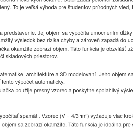
ený. To je veľká výhoda pre študentov prírodných vied, 
 predstavenie. Jej objem sa vypočíta umocnením dĺžky h
amžitý výsledok bez rizika chyby a zároveň zapadá do u
čka okamžite zobrazí objem. Táto funkcia je obzvlášť uži
či skladových priestorov.
 matematike, architektúre a 3D modelovaní. Jeho objem s
tento výpočet automaticky.
lačka použije presný vzorec a poskytne spoľahlivý výsle
vypočítať spamäti. Vzorec (V = 4/3 πr³) vyžaduje viac kr
 objem sa zobrazí okamžite. Táto funkcia je ideálna pre š