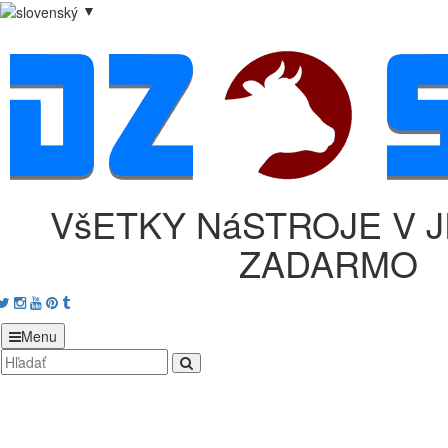
▼
VšETKY NáSTROJE V 
ZADARMO
acebook
Twitter
Instagram
Youtube
Pinterest
tumblr
Menu