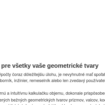
 pre všetky vaše geometrické tvary
ýpočty čoraz dôležitejšiu úlohu, je nevyhnutné mať spoľa
dborník, inžinier, remeselník alebo len zvedavý používate
ú a intuitívnu kalkulačku objemu, dokonale prispôsoben
erých bežných geometrických tvarov prizmov, valcov, ko