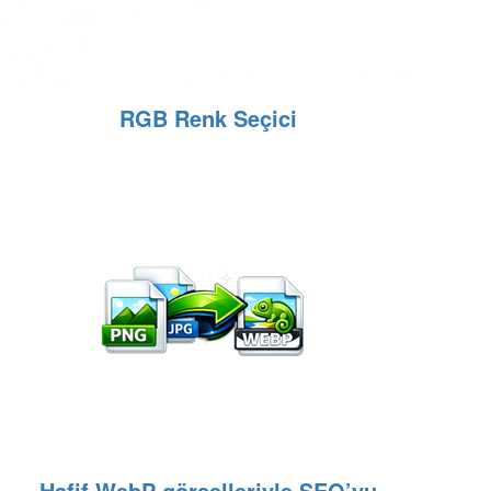
RGB Renk Seçici
Hafif WebP görselleriyle SEO’yu