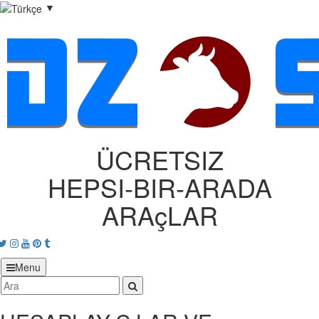
▼
ÜCRETSIZ
HEPSI‑BIR‑ARADA
ARAçLAR
acebook
Twitter
Instagram
Youtube
Pinterest
tumblr
Menu