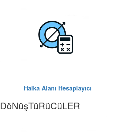
Halka Alanı Hesaplayıcı
DöNüşTüRüCüLER