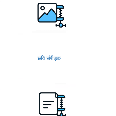
छवि संपीड़क