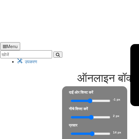
Menu
उपकरण
ऑनलाइन बॉक्स
दाईं ओर शिफ्ट करें
-1 px
नीचे शिफ्ट करें
2 px
प्रसार
14 px