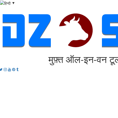
▼
मुफ़्त ऑल‑इन‑वन टूल
acebook
Twitter
Instagram
Youtube
Pinterest
tumblr