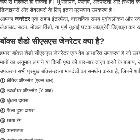
रूप से मुश्किल हो सकता है। धुंधलापन, फैलाव, अस्पष्टता और स्थिति 
डिजाइनरों और डेवलपर्स के लिए इतना मूल्यवान उपकरण है।
आपका
एक सहज इंटरफ़ेस, वास्तविक समय पूर्वावलोकन और स्वच्
जनरेटर
लेआउट, बटन, मोडल विंडो, या पूर्ण यूआई घटक लाइब्रेरी डिज़ाइन कर र
बॉक्स शैडो सीएसएस जेनरेटर क्या है?
हमारा बॉक्स शैडो सीएसएस जेनरेटर एक वेब आधारित उपकरण है जो उपयोग
मानों का अनुमान लगाने या किसी पृष्ठ को बार-बार ताज़ा करने के बजाय, 
उपकरण सभी प्रमुख बॉक्स-छाया मापदंडों का समर्थन करता है, जिनमें शामि
①
क्षैतिज ऑफसेट (एक्स अक्ष)
②
ऊर्ध्वाधर ऑफसेट (Y अक्ष)
③
धुंधला दायरा
④
फैला हुआ दायरा
⑤
छाया रंग
⑥
अस्पष्टता