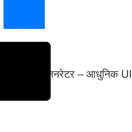
 शैडो CSS जनरेटर – आधुनिक UI ड