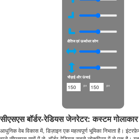
क्षैतिज एवं ऊर्ध्वाधर कोण
चौड़ाई और ऊंचाई
px
px
सीएसएस बॉर्डर-रेडियस जेनरेटर: कस्टम गोलाका
आधुनिक वेब विकास में, डिज़ाइन एक महत्वपूर्ण भूमिका निभाता है। इंटरफ़
वाले सीएसएस गुणों में से, बॉर्डर-रेडियस सबसे लोकप्रिय में से एक ह