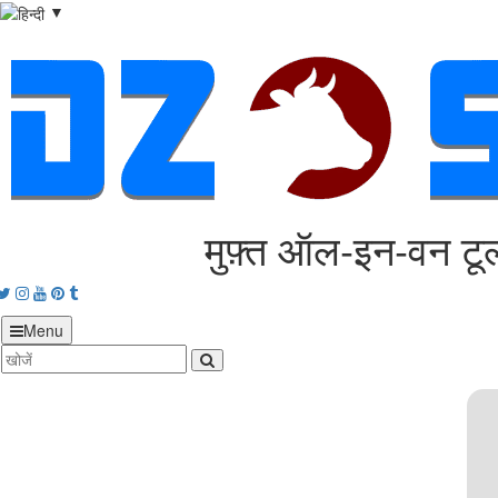
▼
मुफ़्त ऑल‑इन‑वन टूल
acebook
Twitter
Instagram
Youtube
Pinterest
tumblr
Menu