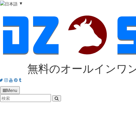
▼
無料のオールインワ
acebook
Twitter
Instagram
Youtube
Pinterest
tumblr
Menu