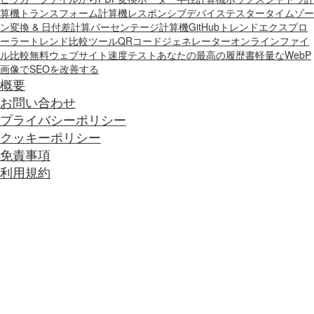
算機
トランスフォーム計算機
レスポンシブデバイステスター
タイムゾー
ン変換 & 日付差計算
パーセンテージ計算機
GitHubトレンドエクスプロ
ーラー
トレンド比較ツール
QRコードジェネレーター
オンラインファイ
ル比較
無料ウェブサイト速度テスト
あなたの最高の履歴書
軽量なWebP
画像でSEOを改善する
概要
お問い合わせ
プライバシーポリシー
クッキーポリシー
免責事項
利用規約