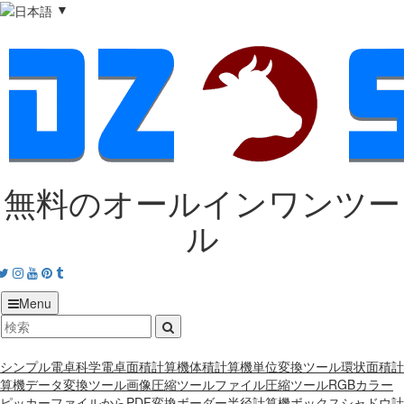
▼
無料のオールインワンツー
ル
acebook
Twitter
Instagram
Youtube
Pinterest
tumblr
Menu
シンプル電卓
科学電卓
面積計算機
体積計算機
単位変換ツール
環状面積計
算機
データ変換ツール
画像圧縮ツール
ファイル圧縮ツール
RGBカラー
ピッカー
ファイルからPDF変換
ボーダー半径計算機
ボックスシャドウ計