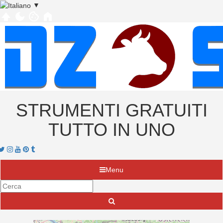
▼
STRUMENTI GRATUITI
TUTTO IN UNO
acebook
Twitter
Instagram
Youtube
Pinterest
tumblr
Menu