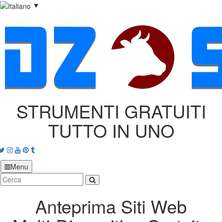
▼
STRUMENTI GRATUITI
TUTTO IN UNO
acebook
Twitter
Instagram
Youtube
Pinterest
tumblr
Menu
Anteprima Siti Web