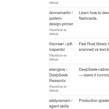
GitHub
donnemartin /
Learn how to desi
system-
flashcards.
design-primer
Visualizza su
GitHub
firecrawl / pdf-
Fast Rust library 
inspector
scanned vs text-
Visualizza su
GitHub
esengine /
DeepSeek-native A
DeepSeek-
— leave it runnin
Reasonix
Visualizza su
GitHub
addyosmani /
Production-grade 
agent-skills