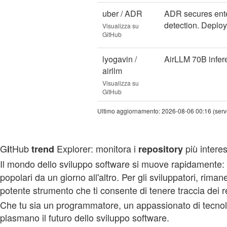
uber / ADR
ADR secures enter
detection. Deploy
Visualizza su
GitHub
lyogavin /
AirLLM 70B infer
airllm
Visualizza su
GitHub
Ultimo aggiornamento: 2026-08-06 00:16 (serve
G
tHub
Explorer: monitora i
più interes
i
trend
repository
Il mondo dello sviluppo software si muove rapidamente:
popolari da un giorno all'altro. Per gli sviluppatori, r
potente strumento che ti consente di tenere traccia dei r
Che tu sia un programmatore, un appassionato di tecnolo
plasmano il futuro dello sviluppo software.