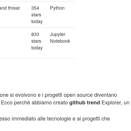
and threat
354
Python
stars
today
833
Jupyter
stars
Notebook
today
e si evolvono e i progetti open source diventano
ale. Ecco perché abbiamo creato
Explorer, un
github
trend
sso immediato alle tecnologie e ai progetti che