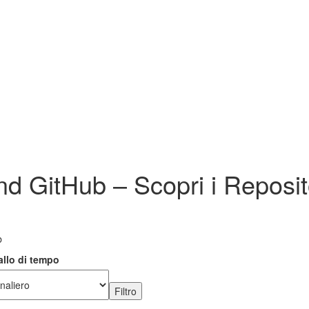
nd GitHub – Scopri i Reposi
b
allo di tempo
Filtro