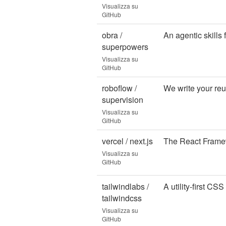
Visualizza su
GitHub
obra /
An agentic skill
superpowers
Visualizza su
GitHub
roboflow /
We write your reu
supervision
Visualizza su
GitHub
vercel / next.js
The React Frame
Visualizza su
GitHub
tailwindlabs /
A utility-first C
tailwindcss
Visualizza su
GitHub