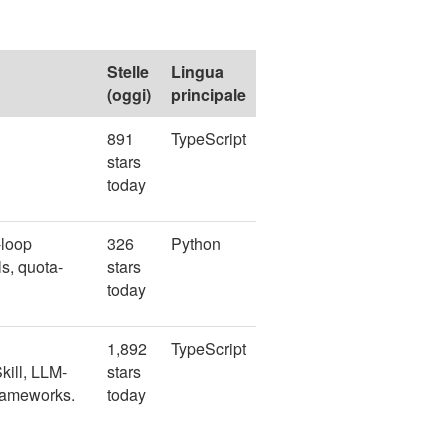
Stelle
Lingua
(oggi)
principale
891
TypeScript
stars
today
-loop
326
Python
s, quota-
stars
today
1,892
TypeScript
kill, LLM-
stars
frameworks.
today