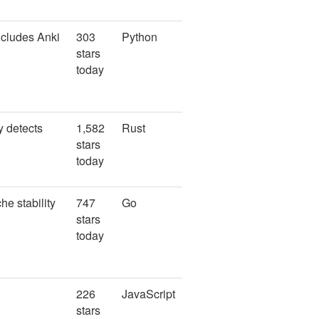
ncludes Anki
303
Python
stars
today
ly detects
1,582
Rust
stars
today
e stability
747
Go
stars
today
226
JavaScript
stars