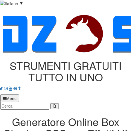
▼
STRUMENTI GRATUITI
TUTTO IN UNO
acebook
Twitter
Instagram
Youtube
Pinterest
tumblr
Menu
Generatore Online Box