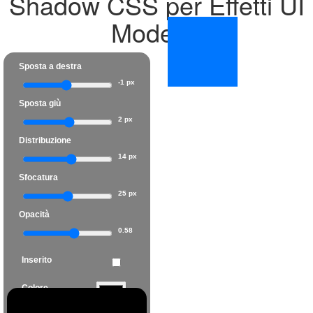
Shadow CSS per Effetti UI
Moderni
Sposta a destra
-1 px
Sposta giù
2 px
Distribuzione
14 px
Sfocatura
25 px
Opacità
0.58
Inserito
Colore