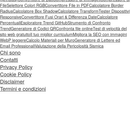
File
Selettore Colori RGB
Convertitore File in PDF
Calcolatore Border
Radius
Calcolatore Box Shadow
Calcolatore Transform
Tester Dispositivi
Responsive
Convertitore Fusi Orari & Differenza Date
Calcolatore
Percentuali
Esploratore Trend GitHub
Strumento di Confronto
Trend
Generatore di Codici QR
Confronta file online
Test di velocità del
sito web gratuito
Il tuo miglior curriculum
Migliora la SEO con immagini
WebP leggere
Calcolo Materiali per Muro
Generatore di Lettere ed
Email Professionali
Valutazione della Pericolosità Sismica
Chi sono
Contatti
Privacy Policy
Cookie Policy
Disclaimer
Termini e condizioni