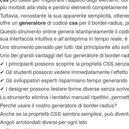
più morbidi alla vista e persino elementi completamente c
Tuttavia, nonostante la sua apparente semplicità, ottenere
offre un
di codice
per il border-radius, p
generatore
css
Questo strumento online genera istantaneamente il codic
sua interfaccia intuitiva e all’anteprima in tempo reale, è
Uno strumento pensato per tutti: dal principiante allo sv
Uno dei grandi vantaggi del tuo generatore di border-rad
✔ I principianti possono scoprire la proprietà CSS senz
✔ Gli studenti possono vedere immediatamente l’effetto 
✔ Gli sviluppatori esperti risparmiano tempo generando r
✔ I designer possono testare forme diverse senza scriver
Lo strumento elimina i tentativi manuali ripetitivi, permet
Perché usare il nostro generatore di border-radius?
Anche se la proprietà CSS sembra semplice, può diventa
Angoli arrotondati diversi per ogni lato