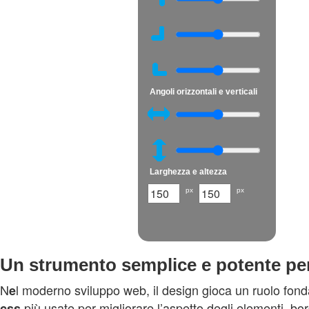
Angoli orizzontali e verticali
Larghezza e altezza
px
px
Un strumento semplice e potente per 
N
l moderno sviluppo web, il design gioca un ruolo fonda
e
più usate per migliorare l’aspetto degli elementi, bo
css