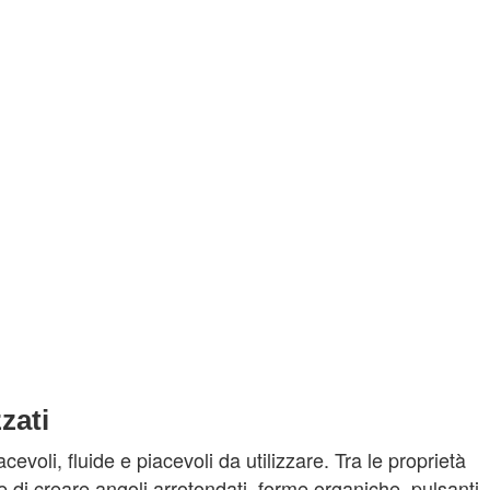
zati
oli, fluide e piacevoli da utilizzare. Tra le proprietà
e di creare angoli arrotondati, forme organiche, pulsanti