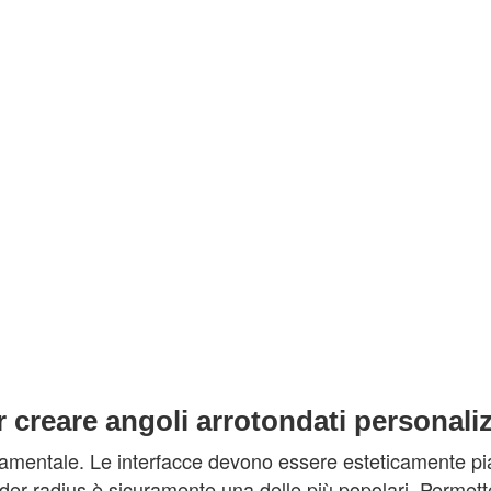
creare angoli arrotondati personaliz
mentale. Le interfacce devono essere esteticamente piacev
rder-radius è sicuramente una delle più popolari. Permett