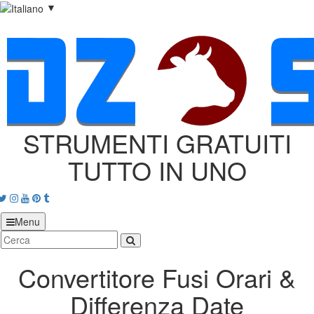
▼
STRUMENTI GRATUITI
TUTTO IN UNO
acebook
Twitter
Instagram
Youtube
Pinterest
tumblr
Menu
Convertitore Fusi Orari &
Differenza Date