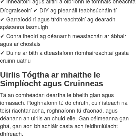
✔ Innealtóirí agus ailtirí a oibríonn le tomhais bheachta
Díograiseoirí ✔ DIY ag pleanáil feabhsúcháin tí
✔ Garraíodóirí agus tírdhreachtóirí ag dearadh
spásanna lasmuigh
✔ Conraitheoirí ag déanamh meastachán ar ábhair
agus ar chostais
✔ Duine ar bith a dteastaíonn ríomhaireachtaí gasta
cruinn uathu
Uirlis Tógtha ar mhaithe le
Simplíocht agus Cruinneas
Tá an comhéadan deartha le bheith glan agus
iomasach. Roghnaíonn tú do chruth, cuir isteach na
toisí riachtanacha, roghnaíonn tú d'aonad, agus
déanann an uirlis an chuid eile. Gan céimeanna gan
ghá, gan aon bhiachláir casta ach feidhmiúlacht
dhíreach.