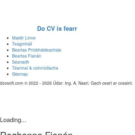
Do CV is fearr
Maidir Linne
Teagmháil
Beartas Príobháideachais
Beartas Fianán
Séanadh
Téarmaí & coinníollacha
Sitemap
dzosoft.com © 2022 - 2026 Údar: Ing. A. Nasri. Gach ceart ar cosaint.
Loading...
Roghanna Fianán