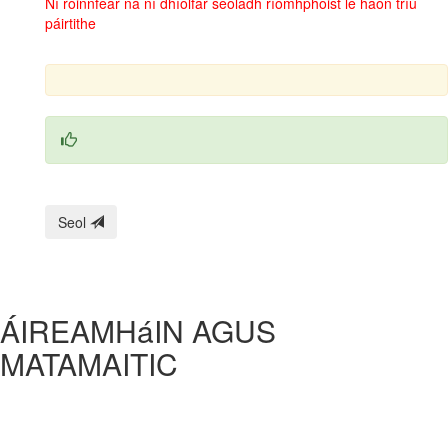
Ní roinnfear ná ní dhíolfar seoladh ríomhphoist le haon tríú
páirtithe
Seol
ÁIREAMHáIN AGUS
MATAMAITIC