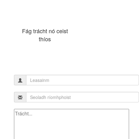
Fág trácht nó ceist
thíos