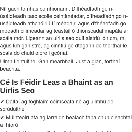
Níl gach tomhas comhionann. D’fhéadfadh go n-
úsáidfeadh tasc scoile ceintiméadar, d’fhéadfadh go n-
úsáidfeadh athchóiriú tí méadair, agus d’fhéadfadh go
mbeadh ciliméadar ag teastáil ó thionscadal mapála ar
scála mór. Ligeann an uirlis seo duit aistriú idir cm, m,
agus km gan stró, ag cinntiú go dtagann do thorthaí le
scála do chuid oibre i gcónaí.
Uimh tiontuithe. Gan mearbhall. Just a glan, torthaí
beachta.
Cé Is Féidir Leas a Bhaint as an
Uirlis Seo
✔ Daltaí ag foghlaim céimseata nó ag ullmhú do
scrúduithe
✔ Múinteoirí atá ag iarraidh bealach tapa chun cleachtaí
a fhíorú