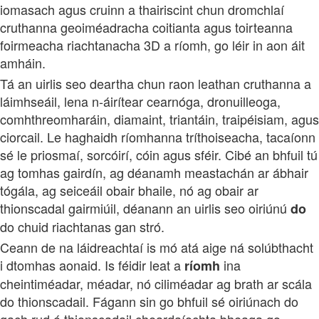
iomasach agus cruinn a thairiscint chun dromchlaí
cruthanna geoiméadracha coitianta agus toirteanna
foirmeacha riachtanacha 3D a ríomh, go léir in aon áit
amháin.
Tá an uirlis seo deartha chun raon leathan cruthanna a
láimhseáil, lena n-áirítear cearnóga, dronuilleoga,
comhthreomharáin, diamaint, triantáin, traipéisiam, agus
ciorcail. Le haghaidh ríomhanna tríthoiseacha, tacaíonn
sé le priosmaí, sorcóirí, cóin agus sféir. Cibé an bhfuil tú
ag tomhas gairdín, ag déanamh meastachán ar ábhair
tógála, ag seiceáil obair bhaile, nó ag obair ar
thionscadal gairmiúil, déanann an uirlis seo oiriúnú
do
do chuid riachtanas gan stró.
Ceann de na láidreachtaí is mó atá aige ná solúbthacht
i dtomhas aonaid. Is féidir leat a
ina
ríomh
cheintiméadar, méadar, nó ciliméadar ag brath ar scála
do thionscadail. Fágann sin go bhfuil sé oiriúnach do
gach rud ó thionscadail cheardaíochta bheaga go