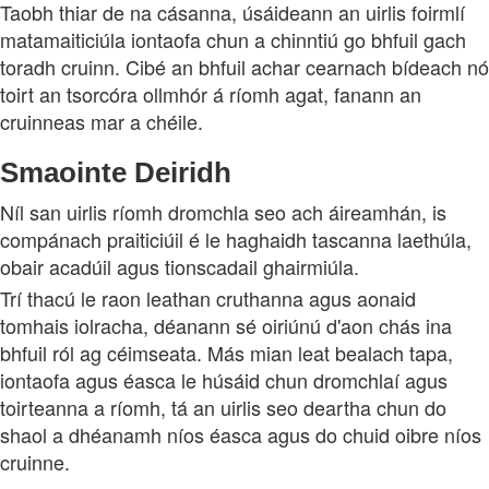
Taobh thiar de na cásanna, úsáideann an uirlis foirmlí
matamaiticiúla iontaofa chun a chinntiú go bhfuil gach
toradh cruinn. Cibé an bhfuil achar cearnach bídeach nó
toirt an tsorcóra ollmhór á ríomh agat, fanann an
cruinneas mar a chéile.
Smaointe Deiridh
Níl san uirlis ríomh dromchla seo ach áireamhán, is
compánach praiticiúil é le haghaidh tascanna laethúla,
obair acadúil agus tionscadail ghairmiúla.
Trí thacú le raon leathan cruthanna agus aonaid
tomhais iolracha, déanann sé oiriúnú d'aon chás ina
bhfuil ról ag céimseata. Más mian leat bealach tapa,
iontaofa agus éasca le húsáid chun dromchlaí agus
toirteanna a ríomh, tá an uirlis seo deartha chun do
shaol a dhéanamh níos éasca agus do chuid oibre níos
cruinne.