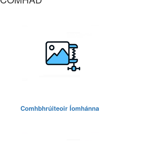
Comhbhrúiteoir Íomhánna