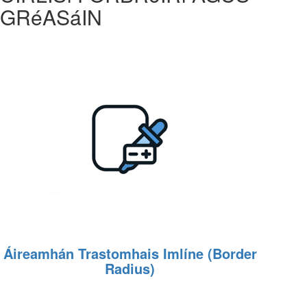
GRéASáIN
Áireamhán Trastomhais Imlíne (Border
Radius)