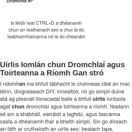
Dromchla
m
Is féidir leat CTRL+D a dhéanamh
chun an leathanach seo a chur le do
leabharmharcanna nó le do cheanáin
Uirlis Iomlán chun Dromchlaí agus
Toirteanna a Ríomh Gan stró
I ndomh
ina bhfuil tábhacht le cruinneas cibé an mac
a
n
léinn, díograiseach DIY, innealtóir, nó go simplí duine
atá ag pleanáil tionscadal baile a bhfuil
iontaofa
uirlis
agat
dromchlaí agus toirteanna a ríomh, féadann
chun
sé am a shábháil, earráidí a laghdú, agus tascanna
casta a dhéanamh thar a bheith simplí. Sin go díreach
an fáth ar cruthaíodh an uirlis seo: bealach tapa,