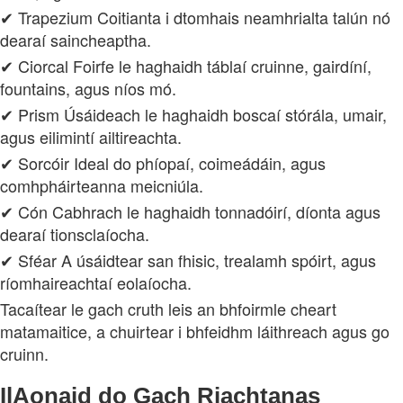
✔ Trapezium Coitianta i dtomhais neamhrialta talún nó
dearaí saincheaptha.
✔ Ciorcal Foirfe le haghaidh táblaí cruinne, gairdíní,
fountains, agus níos mó.
✔ Prism Úsáideach le haghaidh boscaí stórála, umair,
agus eilimintí ailtireachta.
✔ Sorcóir Ideal do phíopaí, coimeádáin, agus
comhpháirteanna meicniúla.
✔ Cón Cabhrach le haghaidh tonnadóirí, díonta agus
dearaí tionsclaíocha.
✔ Sféar A úsáidtear san fhisic, trealamh spóirt, agus
ríomhaireachtaí eolaíocha.
Tacaítear le gach cruth leis an bhfoirmle cheart
matamaitice, a chuirtear i bhfeidhm láithreach agus go
cruinn.
IlAonaid do Gach Riachtanas