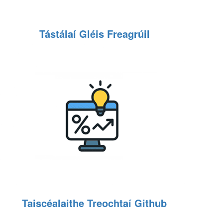
Tástálaí Gléis Freagrúil
Taiscéalaithe Treochtaí Github