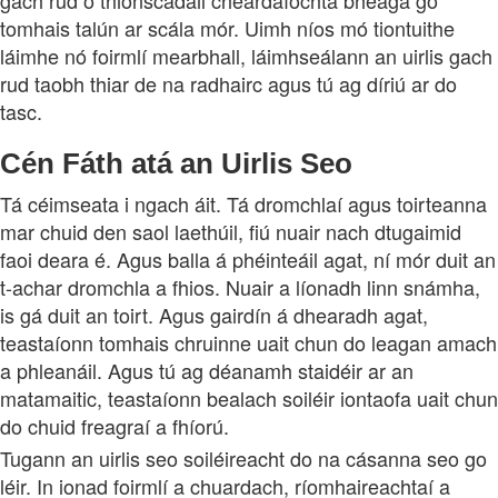
tomhais talún ar scála mór. Uimh níos mó tiontuithe
láimhe nó foirmlí mearbhall, láimhseálann an uirlis gach
rud taobh thiar de na radhairc agus tú ag díriú ar do
tasc.
Cén Fáth atá an Uirlis Seo
Tá céimseata i ngach áit. Tá dromchlaí agus toirteanna
mar chuid den saol laethúil, fiú nuair nach dtugaimid
faoi deara é. Agus balla á phéinteáil agat, ní mór duit an
t-achar dromchla a fhios. Nuair a líonadh linn snámha,
is gá duit an toirt. Agus gairdín á dhearadh agat,
teastaíonn tomhais chruinne uait chun do leagan amach
a phleanáil. Agus tú ag déanamh staidéir ar an
matamaitic, teastaíonn bealach soiléir iontaofa uait chun
do chuid freagraí a fhíorú.
Tugann an uirlis seo soiléireacht do na cásanna seo go
léir. In ionad foirmlí a chuardach, ríomhaireachtaí a