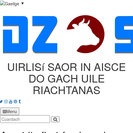
▼
UIRLISí SAOR IN AISCE
DO GACH UILE
RIACHTANAS
acebook
Twitter
Instagram
Youtube
Pinterest
tumblr
Menu