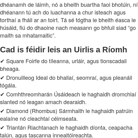
dhéanamh de láimh, nó a bheith buartha faoi bhotúin, ní
dhéanann tú ach do luachanna a chur isteach agus
torthaí a fháil ar an toirt. Tá sé tógtha le bheith éasca le
húsáid, fiú do dhaoine nach measann go bhfuil siad “go
maith sa mhatamaitic”.
Cad is féidir leis an Uirlis a Ríomh
✔ Square Foirfe do tíleanna, urláir, agus tionscadail
bheaga.
✔ Dronuilleog Ideal do bhallaí, seomraí, agus pleanáil
tógála.
✔ Comhthreomharán Úsáideach le haghaidh dromchlaí
slanted nó leagan amach dearaidh.
✔ Diamond (Rhombus) Sármhaith le haghaidh patrúin
ealaíne nó cleachtaí céimseata.
✔ Triantán Riachtanach le haghaidh díonta, ceapacha
talún, agus tascanna innealtóireachta.