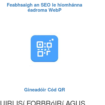
Feabhsaigh an SEO le híomhánna
éadroma WebP
Gineadóir Cód QR
UIRLISí FORBRóIRí AGUS