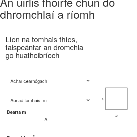
An uirlis fhoirfe chun do
dhromchlaí a ríomh
Líon na tomhais thíos,
taispeánfar an dromchla
go huathoibríoch
Bearta
m
2