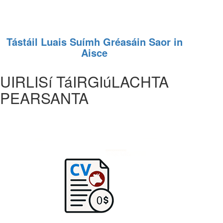
Tástáil Luais Suímh Gréasáin Saor in
Aisce
UIRLISí TáIRGIúLACHTA
PEARSANTA