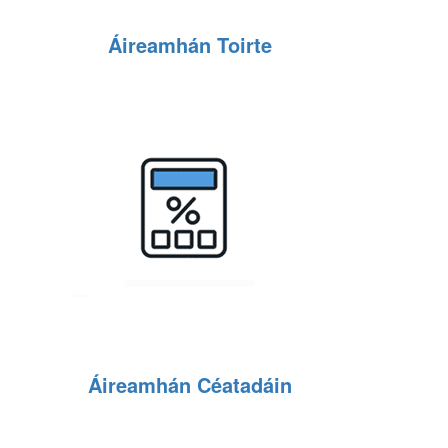
Áireamhán Toirte
Áireamhán Céatadáin