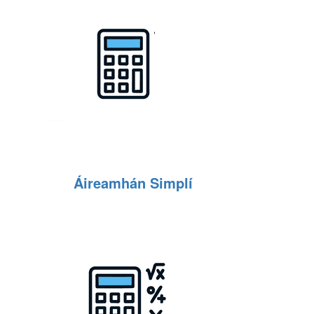
Áireamhán Simplí