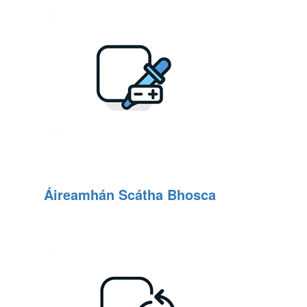
Áireamhán Scátha Bhosca