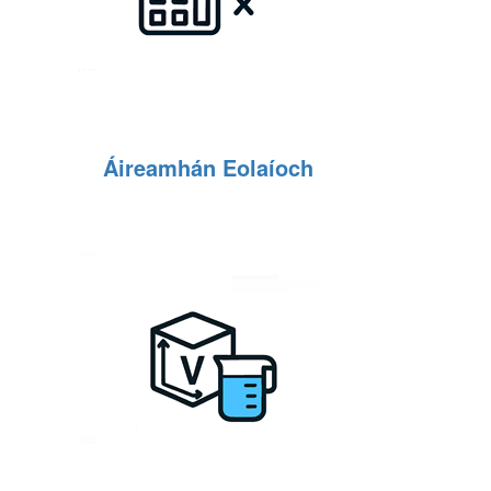
Áireamhán Eolaíoch