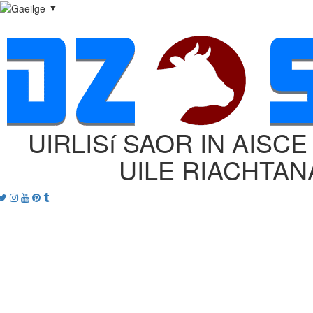
▼
UIRLISí SAOR IN AISC
UILE RIACHTAN
acebook
Twitter
Instagram
Youtube
Pinterest
tumblr