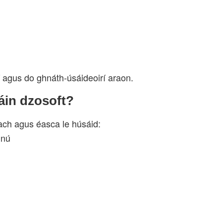
irí agus do ghnáth‑úsáideoirí araon.
áin dzosoft?
ach agus éasca le húsáid:
hnú