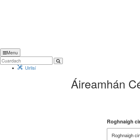
Menu
Uirlisí
Áireamhán Cé
Roghnaigh cin