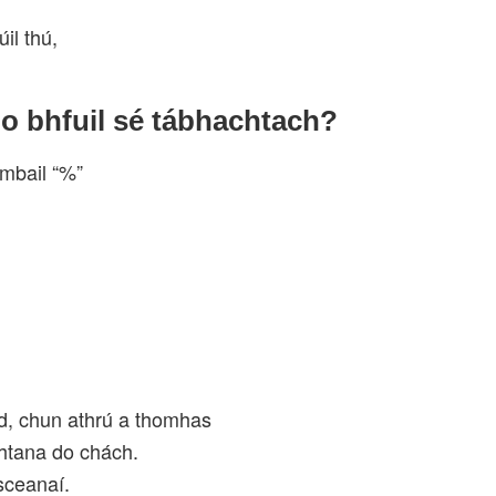
il thú,
o bhfuil sé tábhachtach?
ombail “%”
d, chun athrú a thomhas
chtana do chách.
isceanaí.