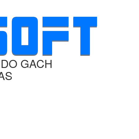
E DO GACH
AS