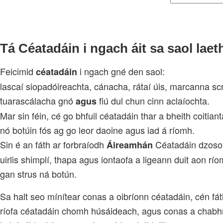
Tá Céatadáin i ngach áit sa saol laet
Feicimid
i ngach gné den saol:
céatadáin
lascaí siopadóireachta, cánacha, rátaí úis, marcanna scrúd
tuarascálacha gnó
fiú dul chun cinn aclaíochta.
agus
Mar sin féin, cé go bhfuil céatadáin thar a bheith coitian
nó botúin fós ag go leor daoine agus iad á ríomh.
Sin é an fáth ar forbraíodh
Céatadáin dzoso
Áireamhán
uirlis shimplí, thapa agus iontaofa a ligeann duit aon 
gan strus ná botún.
Sa halt seo mínítear conas a oibríonn céatadáin, cén fáth 
ríofa céatadáin chomh húsáideach, agus conas a chabhra