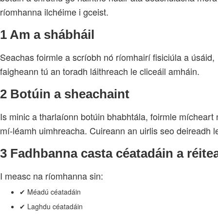
ríomhanna ilchéime i gceist.
1 Am a shábháil
Seachas foirmle a scríobh nó ríomhairí fisiciúla a úsáid,
faigheann tú an toradh láithreach le cliceáil amháin.
2 Botúin a sheachaint
Is minic a tharlaíonn botúin bhabhtála, foirmle mícheart
mí‑léamh uimhreacha. Cuireann an uirlis seo deireadh l
3 Fadhbanna casta céatadáin a réite
I measc na ríomhanna sin:
✔ Méadú céatadáin
✔ Laghdu céatadáin