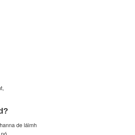
t,
id?
omhanna de láimh
 nó