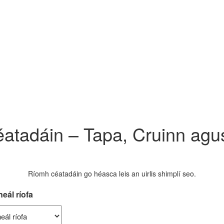
atadáin – Tapa, Cruinn agu
Ríomh céatadáin go héasca leis an uirlis shimplí seo.
eál ríofa