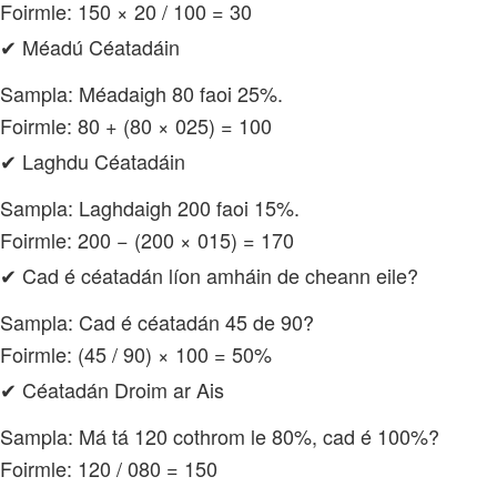
Foirmle: 150 × 20 / 100 = 30
✔ Méadú Céatadáin
Sampla: Méadaigh 80 faoi 25%.
Foirmle: 80 + (80 × 025) = 100
✔ Laghdu Céatadáin
Sampla: Laghdaigh 200 faoi 15%.
Foirmle: 200 − (200 × 015) = 170
✔ Cad é céatadán líon amháin de cheann eile?
Sampla: Cad é céatadán 45 de 90?
Foirmle: (45 / 90) × 100 = 50%
✔ Céatadán Droim ar Ais
Sampla: Má tá 120 cothrom le 80%, cad é 100%?
Foirmle: 120 / 080 = 150