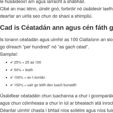
le húsáideoirí am agus iarracht a shábháil.
Cibé an mac léinn, úinéir gnó, forbróir nó úsáideoir laethú
deartar an uirlis seo chun do shaol a shimpliú.
Cad is Céatadán ann agus cén fáth g
Is ionann céatadán agus uimhir as 100 Ciallaíonn an si
go díreach “per hundred” nó “as gach céad”.
Samplaí:
✔ 25% = 25 as 100
✔ 50% = leath
✔ 100% = an t‑iomlán
✔ 150% = uair go leith den luach bunaidh
Úsáidtear céatadáin chun luachanna a chur i gcomparái
agus chun cóimheasa a chur in iúl ar bhealach atá inro
Déantar uimhir chasta i bhfad níos soiléire agus níos tu