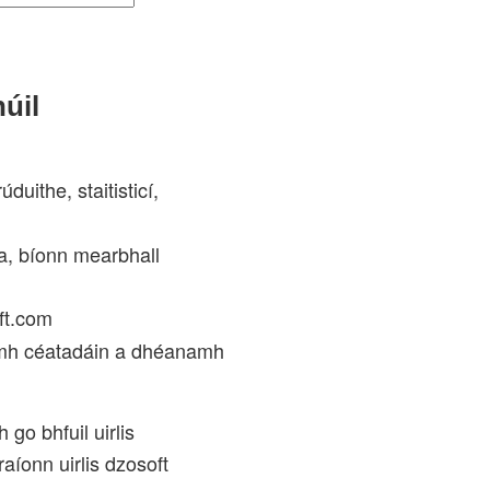
húil
uithe, staitisticí,
ta, bíonn mearbhall
ft.com
ríomh céatadáin a dhéanamh
go bhfuil uirlis
íonn uirlis dzosoft