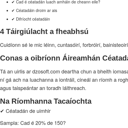
✔ Cad é céatadán luach amháin de cheann eile?
✔ Céatadáin droim ar ais
✔ Difríocht céatadáin
4 Táirgiúlacht a fheabhsú
Cuidíonn sé le mic léinn, cuntasóirí, forbróirí, bainisteo
Conas a oibríonn Áireamhán Céatad
Tá an uirlis ar dzosoft.com deartha chun a bheith iomas
ní gá ach na luachanna a iontráil, cineál an ríomh a rog
agus taispeántar an toradh láithreach.
Na Ríomhanna Tacaíochta
✔ Céatadán de uimhir
Sampla: Cad é 20% de 150?