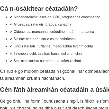
Cá n‑úsáidtear céatadáin?
✔ Siopadóireacht: lascaine, CBL, praghsanna críochnaithe
✔ Airgeadas: rátaí úis, brabús, cánacha
✔ Oideachas: marcanna scrúduithe, meán‑mharcanna
✔ Sláinte: céatadán saille coirp, cothúchán
✔ Gnó: rátaí fáis, KPIanna, méadrachtaí feidhmíochta
✔ Teicneolaíocht: ceallraí, barraí dul chun cinn
✔ Staitisticí: torthaí suirbhéanna, dóchúlachtaí
Ós rud é go mbíonn céatadáin i gcónaí inár dtimpeallach
tá áireamhán
riachtanach.
cruinn
Cén fáth áireamhán céatadáin a úsá
Cé go bhfuil na foirmlí bunúsacha simplí, is féidir le rí
botúin a chruthú go háirithe nuair atá deachúlacha móra