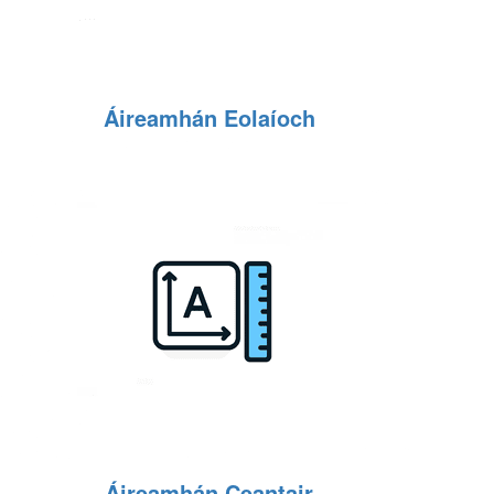
Áireamhán Eolaíoch
Áireamhán Ceantair