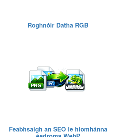
Roghnóir Datha RGB
Feabhsaigh an SEO le híomhánna
éadroma WebP