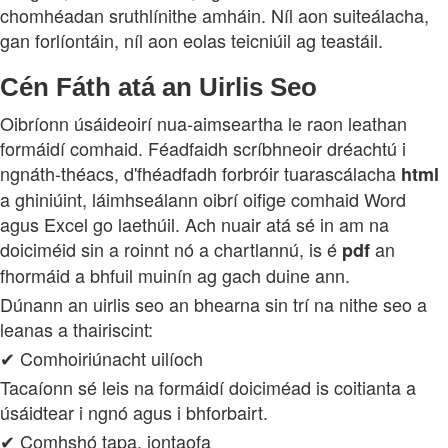
chomhéadan sruthlínithe amháin. Níl aon suiteálacha,
gan forlíontáin, níl aon eolas teicniúil ag teastáil.
Cén Fáth atá an Uirlis Seo
Oibríonn úsáideoirí nua-aimseartha le raon leathan
formáidí comhaid. Féadfaidh scríbhneoir dréachtú i
ngnáth-théacs, d'fhéadfadh forbróir tuarascálacha
html
a ghiniúint, láimhseálann oibrí oifige comhaid Word
agus Excel go laethúil. Ach nuair atá sé in am na
doiciméid sin a roinnt nó a chartlannú, is é
an
pdf
fhormáid a bhfuil muinín ag gach duine ann.
Dúnann an uirlis seo an bhearna sin trí na nithe seo a
leanas a thairiscint:
✔ Comhoiriúnacht uilíoch
Tacaíonn sé leis na formáidí doiciméad is coitianta a
úsáidtear i ngnó agus i bhforbairt.
✔ Comhshó tapa, iontaofa