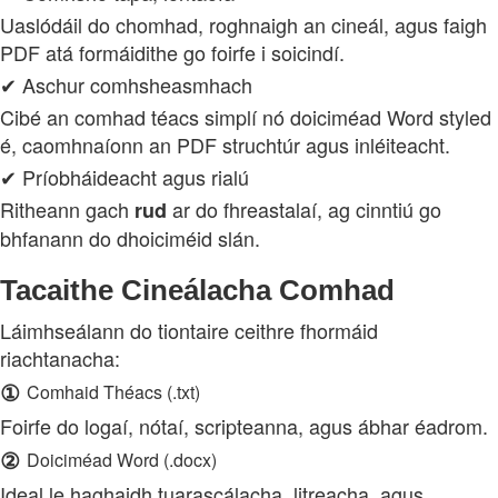
Uaslódáil do chomhad, roghnaigh an cineál, agus faigh
PDF atá formáidithe go foirfe i soicindí.
✔ Aschur comhsheasmhach
Cibé an comhad téacs simplí nó doiciméad Word styled
é, caomhnaíonn an PDF struchtúr agus inléiteacht.
✔ Príobháideacht agus rialú
Ritheann gach
ar do fhreastalaí, ag cinntiú go
rud
bhfanann do dhoiciméid slán.
Tacaithe Cineálacha Comhad
Láimhseálann do tiontaire ceithre fhormáid
riachtanacha:
①
Comhaid Théacs (.txt)
Foirfe do logaí, nótaí, scripteanna, agus ábhar éadrom.
②
Doiciméad Word (.docx)
Ideal le haghaidh tuarascálacha, litreacha, agus