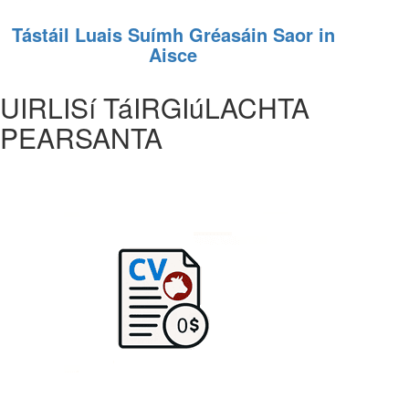
Tástáil Luais Suímh Gréasáin Saor in
Aisce
UIRLISí TáIRGIúLACHTA
PEARSANTA