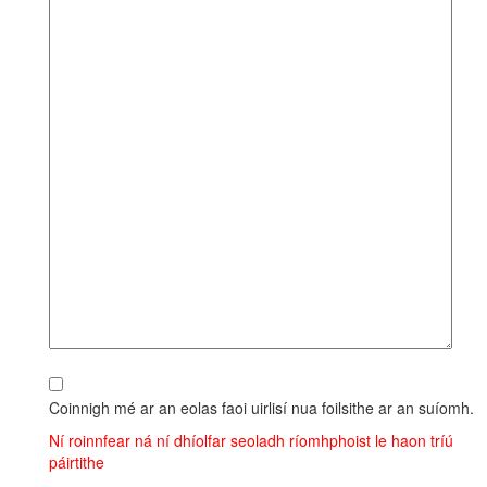
Coinnigh mé ar an eolas faoi uirlisí nua foilsithe ar an suíomh.
Ní roinnfear ná ní dhíolfar seoladh ríomhphoist le haon tríú
páirtithe