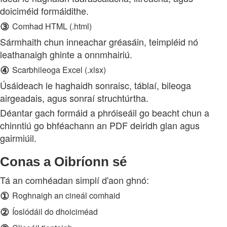
doiciméid formáidithe.
③
Comhad HTML (.html)
Sármhaith chun inneachar gréasáin, teimpléid nó
leathanaigh ghinte a onnmhairiú.
④
Scarbhileoga Excel (.xlsx)
Úsáideach le haghaidh sonraisc, táblaí, bileoga
airgeadais, agus sonraí struchtúrtha.
Déantar gach formáid a phróiseáil go beacht chun a
chinntiú go bhféachann an PDF deiridh glan agus
gairmiúil.
Conas a Oibríonn sé
Tá an comhéadan simplí d'aon ghnó:
①
Roghnaigh an cineál comhaid
②
Íoslódáil do dhoiciméad