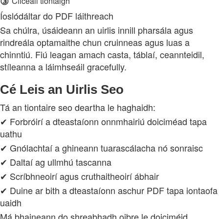
③
Cliceáil tiontaigh
Íoslódáltar do PDF láithreach
Sa chúlra, úsáideann an uirlis innill pharsála agus
rindreála optamaithe chun cruinneas agus luas a
chinntiú. Fiú leagan amach casta, táblaí, ceannteidil,
stíleanna a láimhseáil gracefully.
Cé Leis an Uirlis Seo
Tá an tiontaire seo deartha le haghaidh:
✔ Forbróirí a dteastaíonn onnmhairiú doiciméad tapa
uathu
✔ Gnólachtaí a ghineann tuarascálacha nó sonraisc
✔ Daltaí ag ullmhú tascanna
✔ Scríbhneoirí agus cruthaitheoirí ábhair
✔ Duine ar bith a dteastaíonn aschur PDF tapa iontaofa
uaidh
Má bhaineann do shreabhadh oibre le doiciméid,