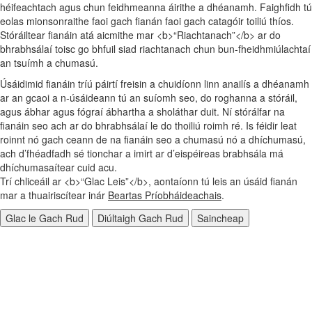
héifeachtach agus chun feidhmeanna áirithe a dhéanamh. Faighfidh tú
eolas mionsonraithe faoi gach fianán faoi gach catagóir toiliú thíos.
Stóráiltear fianáin atá aicmithe mar <b>“Riachtanach”</b> ar do
bhrabhsálaí toisc go bhfuil siad riachtanach chun bun‑fheidhmiúlachtaí
an tsuímh a chumasú.
Úsáidimid fianáin tríú páirtí freisin a chuidíonn linn anailís a dhéanamh
ar an gcaoi a n‑úsáideann tú an suíomh seo, do roghanna a stóráil,
agus ábhar agus fógraí ábhartha a sholáthar duit. Ní stórálfar na
fianáin seo ach ar do bhrabhsálaí le do thoiliú roimh ré. Is féidir leat
roinnt nó gach ceann de na fianáin seo a chumasú nó a dhíchumasú,
ach d’fhéadfadh sé tionchar a imirt ar d’eispéireas brabhsála má
dhíchumasaítear cuid acu.
Trí chliceáil ar <b>“Glac Leis”</b>, aontaíonn tú leis an úsáid fianán
mar a thuairiscítear inár
Beartas Príobháideachais
.
Glac le Gach Rud
Diúltaigh Gach Rud
Saincheap