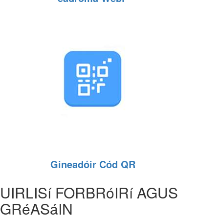
Gineadóir Cód QR
UIRLISí FORBRóIRí AGUS
GRéASáIN