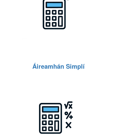
Áireamhán Simplí