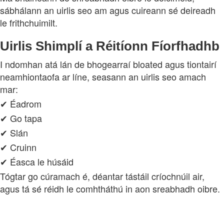
sábhálann an uirlis seo am agus cuireann sé deireadh
le frithchuimilt.
Uirlis Shimplí a Réitíonn Fíorfhadhb
I ndomhan atá lán de bhogearraí bloated agus tiontairí
neamhiontaofa ar líne, seasann an uirlis seo amach
mar:
✔ Éadrom
✔ Go tapa
✔ Slán
✔ Cruinn
✔ Éasca le húsáid
Tógtar go cúramach é, déantar tástáil críochnúil air,
agus tá sé réidh le comhtháthú in aon sreabhadh oibre.