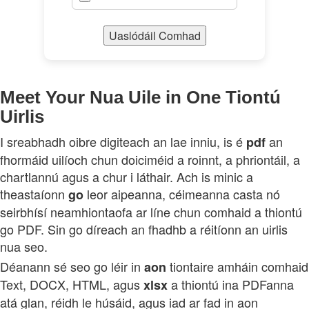
Uaslódáil Comhad
Meet Your Nua Uile in One Tiontú
Uirlis
I sreabhadh oibre digiteach an lae inniu, is é
an
pdf
fhormáid uilíoch chun doiciméid a roinnt, a phriontáil, a
chartlannú agus a chur i láthair. Ach is minic a
theastaíonn
leor aipeanna, céimeanna casta nó
go
seirbhísí neamhiontaofa ar líne chun comhaid a thiontú
go PDF. Sin go díreach an fhadhb a réitíonn an uirlis
nua seo.
Déanann sé seo go léir in
tiontaire amháin comhaid
aon
Text, DOCX, HTML, agus
a thiontú ina PDFanna
xlsx
atá glan, réidh le húsáid, agus iad ar fad in aon