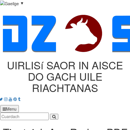
▼
UIRLISí SAOR IN AISCE
DO GACH UILE
RIACHTANAS
acebook
Twitter
Instagram
Youtube
Pinterest
tumblr
Menu