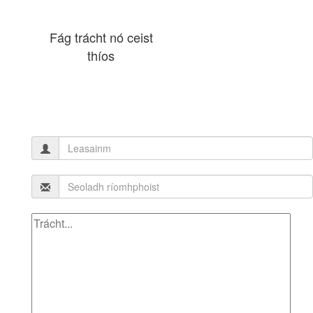
Fág trácht nó ceist
thíos