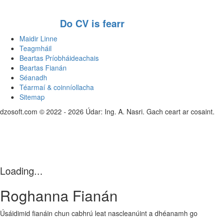
Do CV is fearr
Maidir Linne
Teagmháil
Beartas Príobháideachais
Beartas Fianán
Séanadh
Téarmaí & coinníollacha
Sitemap
dzosoft.com © 2022 - 2026 Údar: Ing. A. Nasri. Gach ceart ar cosaint.
Loading...
Roghanna Fianán
Úsáidimid fianáin chun cabhrú leat nascleanúint a dhéanamh go