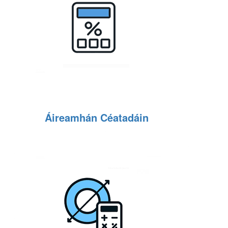
Áireamhán Céatadáin