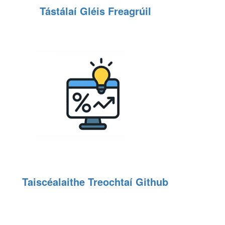
Tástálaí Gléis Freagrúil
Taiscéalaithe Treochtaí Github