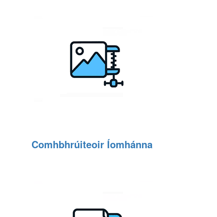
Comhbhrúiteoir Íomhánna