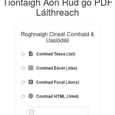
Tiontaigh Aon Rud go PDF
Láithreach
Roghnaigh Cineál Comhaid &
Uaslódáil
Comhad Téacs (.txt)
description
Comhad Excel (.xlsx)
grid_on
Comhad Focal (.docx)
article
Comhad HTML (.html)
language