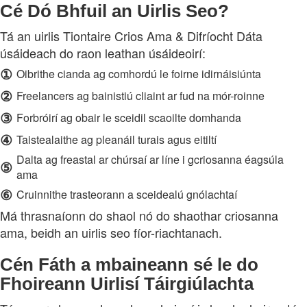
Cé Dó Bhfuil an Uirlis Seo?
Tá an uirlis Tiontaire Crios Ama & Difríocht Dáta
úsáideach do raon leathan úsáideoirí:
①
Oibrithe cianda ag comhordú le foirne idirnáisiúnta
②
Freelancers ag bainistiú cliaint ar fud na mór-roinne
③
Forbróirí ag obair le sceidil scaoilte domhanda
④
Taistealaithe ag pleanáil turais agus eitiltí
Dalta ag freastal ar chúrsaí ar líne i gcriosanna éagsúla
⑤
ama
⑥
Cruinnithe trasteorann a sceidealú gnólachtaí
Má thrasnaíonn do shaol nó do shaothar criosanna
ama, beidh an uirlis seo fíor-riachtanach.
Cén Fáth a mbaineann sé le do
Fhoireann Uirlisí Táirgiúlachta