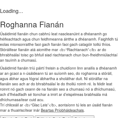
Loading...
Roghanna Fianán
Úsáidimid fianáin chun cabhrú leat nascleanúint a dhéanamh go
héifeachtach agus chun feidhmeanna áirithe a dhéanamh. Faighfidh tú
eolas mionsonraithe faoi gach fianán faoi gach catagóir toiliú thíos.
Stóráiltear fianáin atá aicmithe mar <b>“Riachtanach”</b> ar do
bhrabhsálaí toisc go bhfuil siad riachtanach chun bun‑fheidhmiúlachtaí
an tsuímh a chumasú.
Úsáidimid fianáin tríú páirtí freisin a chuidíonn linn anailís a dhéanamh
ar an gcaoi a n‑úsáideann tú an suíomh seo, do roghanna a stóráil,
agus ábhar agus fógraí ábhartha a sholáthar duit. Ní stórálfar na
fianáin seo ach ar do bhrabhsálaí le do thoiliú roimh ré. Is féidir leat
roinnt nó gach ceann de na fianáin seo a chumasú nó a dhíchumasú,
ach d’fhéadfadh sé tionchar a imirt ar d’eispéireas brabhsála má
dhíchumasaítear cuid acu.
Trí chliceáil ar <b>“Glac Leis”</b>, aontaíonn tú leis an úsáid fianán
mar a thuairiscítear inár
Beartas Príobháideachais
.