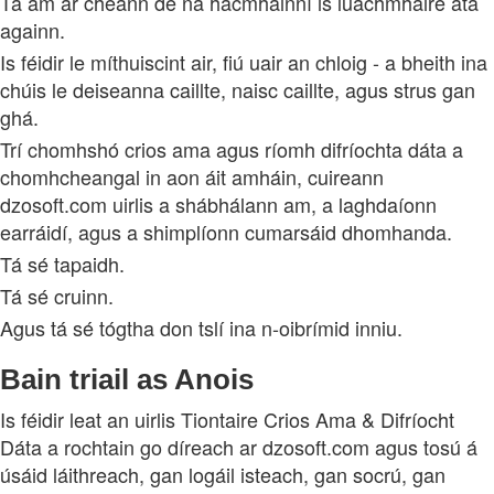
Tá am ar cheann de na hacmhainní is luachmhaire atá
againn.
Is féidir le míthuiscint air, fiú uair an chloig - a bheith ina
chúis le deiseanna caillte, naisc caillte, agus strus gan
ghá.
Trí chomhshó crios ama agus ríomh difríochta dáta a
chomhcheangal in aon áit amháin, cuireann
dzosoft.com uirlis a shábhálann am, a laghdaíonn
earráidí, agus a shimplíonn cumarsáid dhomhanda.
Tá sé tapaidh.
Tá sé cruinn.
Agus tá sé tógtha don tslí ina n-oibrímid inniu.
Bain triail as Anois
Is féidir leat an uirlis Tiontaire Crios Ama & Difríocht
Dáta a rochtain go díreach ar dzosoft.com agus tosú á
úsáid láithreach, gan logáil isteach, gan socrú, gan