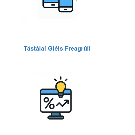
Tástálaí Gléis Freagrúil