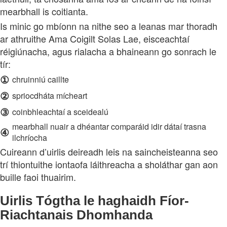
mearbhall is coitianta.
Is minic go mbíonn na nithe seo a leanas mar thoradh
ar athruithe Ama Coigilt Solas Lae, eisceachtaí
réigiúnacha, agus rialacha a bhaineann go sonrach le
tír:
①
chruinniú caillte
②
spriocdháta mícheart
③
coinbhleachtaí a sceidealú
mearbhall nuair a dhéantar comparáid idir dátaí trasna
④
ilchríocha
Cuireann d’uirlis deireadh leis na saincheisteanna seo
trí thiontuithe iontaofa láithreacha a sholáthar gan aon
buille faoi thuairim.
Uirlis Tógtha le haghaidh Fíor-
Riachtanais Dhomhanda