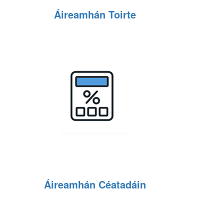
Áireamhán Toirte
Áireamhán Céatadáin