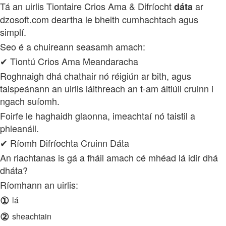
Tá an uirlis Tiontaire Crios Ama & Difríocht
ar
dáta
dzosoft.com deartha le bheith cumhachtach agus
simplí.
Seo é a chuireann seasamh amach:
✔ Tiontú Crios Ama Meandaracha
Roghnaigh dhá chathair nó réigiún ar bith, agus
taispeánann an uirlis láithreach an t-am áitiúil cruinn i
ngach suíomh.
Foirfe le haghaidh glaonna, imeachtaí nó taistil a
phleanáil.
✔ Ríomh Difríochta Cruinn Dáta
An riachtanas is gá a fháil amach cé mhéad lá idir dhá
dháta?
Ríomhann an uirlis:
①
lá
②
sheachtain