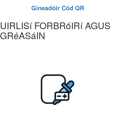
Gineadóir Cód QR
UIRLISí FORBRóIRí AGUS
GRéASáIN