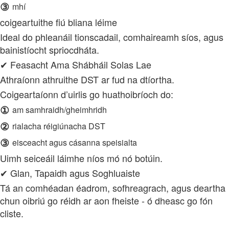
③
mhí
coigeartuithe fiú bliana léime
Ideal do phleanáil tionscadail, comhaireamh síos, agus
bainistíocht spriocdháta.
✔ Feasacht Ama Shábháil Solas Lae
Athraíonn athruithe DST ar fud na dtíortha.
Coigeartaíonn d’uirlis go huathoibríoch do:
①
am samhraidh/gheimhridh
②
rialacha réigiúnacha DST
③
eisceacht agus cásanna speisialta
Uimh seiceáil láimhe níos mó nó botúin.
✔ Glan, Tapaidh agus Soghluaiste
Tá an comhéadan éadrom, sofhreagrach, agus deartha
chun oibriú go réidh ar aon fheiste - ó dheasc go fón
cliste.