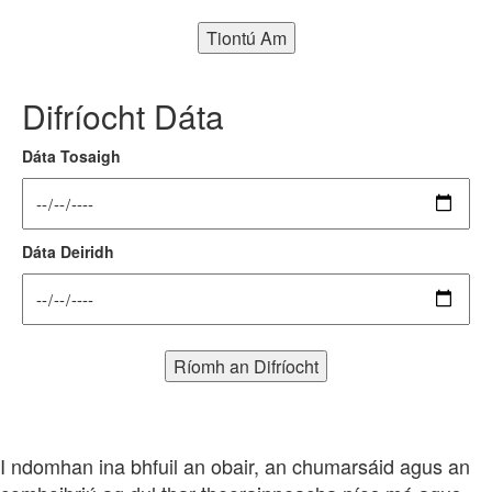
Tiontú Am
Difríocht Dáta
Dáta Tosaigh
Dáta Deiridh
Ríomh an Difríocht
I ndomhan ina bhfuil an obair, an chumarsáid agus an