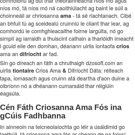
comhoibriú ag dul thar theorainneacha níos mó agus
níos mó, tá níos mó ná caoithiúlacht ag baint le súil a
choinneáil ar chriosanna
- tá sé riachtanach. Cibé
ama
an bhfuil tú ag sceidealú cruinniú le cliant thar lear, ag
comhordú le comhghleacaithe foirne iargúlta, nó go
simplí ag iarraidh a thuiscint cathain a tharlóidh imeacht
i gcuid eile den domhan, déanann uirlis iontaofa
crios
ama an
ar fad.
difríocht
Sin go díreach an fáth a chruthaigh dzosoft.com an
uirlis
Crios Ama
Difríocht Dáta: réiteach
tiontaire
&
tapa, iomasach agus cruinn atá deartha d'aon duine a
oibríonn nó a dhéanann cumarsáid thar réigiúin
éagsúla.
Cén Fáth Criosanna Ama Fós ina
gCúis Fadhbanna
In ainneoin na teicneolaíochta go léir a úsáidimid go
laethúil, tá criosanna ama fós ar cheann de na foinsí