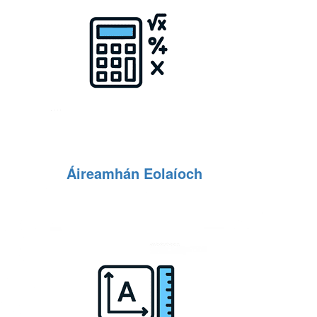
Áireamhán Eolaíoch