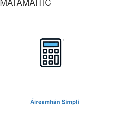
MATAMAITIC
Áireamhán Simplí