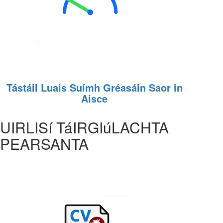
Tástáil Luais Suímh Gréasáin Saor in
Aisce
UIRLISí TáIRGIúLACHTA
PEARSANTA