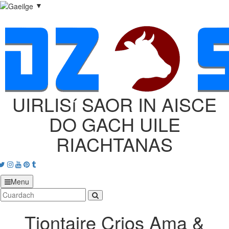
▼
UIRLISí SAOR IN AISCE
DO GACH UILE
RIACHTANAS
acebook
Twitter
Instagram
Youtube
Pinterest
tumblr
Menu
Tiontaire Crios Ama &