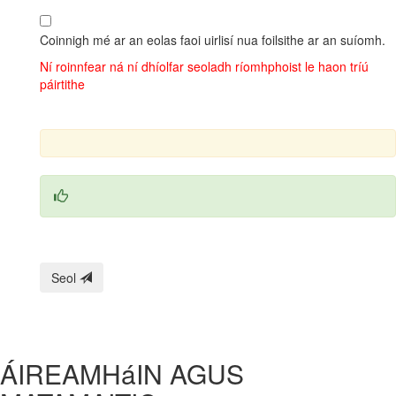
Coinnigh mé ar an eolas faoi uirlisí nua foilsithe ar an suíomh.
Ní roinnfear ná ní dhíolfar seoladh ríomhphoist le haon tríú
páirtithe
Seol
ÁIREAMHáIN AGUS