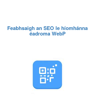
Feabhsaigh an SEO le híomhánna
éadroma WebP