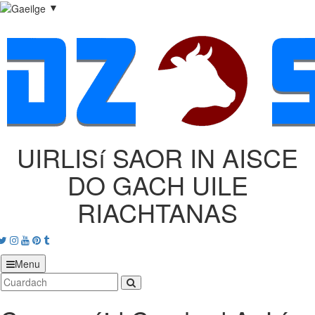
▼
UIRLISí SAOR IN AISCE
DO GACH UILE
RIACHTANAS
acebook
Twitter
Instagram
Youtube
Pinterest
tumblr
Menu