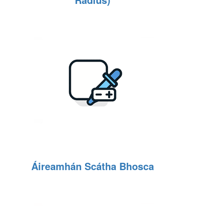
Áireamhán Scátha Bhosca