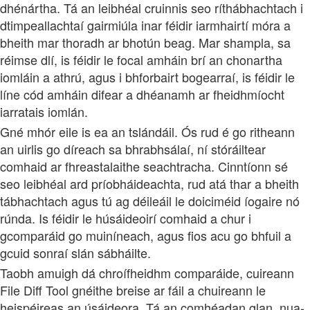
dhénártha. Tá an leibhéal cruinnis seo ríthábhachtach i
dtimpeallachtaí gairmiúla inar féidir iarmhairtí móra a
bheith mar thoradh ar bhotún beag. Mar shampla, sa
réimse dlí, is féidir le focal amháin brí an chonartha
iomláin a athrú, agus i bhforbairt bogearraí, is féidir le
líne cód amháin difear a dhéanamh ar fheidhmíocht
iarratais iomlán.
Gné mhór eile is ea an tslándáil. Ós rud é go ritheann
an uirlis go díreach sa bhrabhsálaí, ní stóráiltear
comhaid ar fhreastalaithe seachtracha. Cinntíonn sé
seo leibhéal ard príobháideachta, rud atá thar a bheith
tábhachtach agus tú ag déileáil le doiciméid íogaire nó
rúnda. Is féidir le húsáideoirí comhaid a chur i
gcomparáid go muiníneach, agus fios acu go bhfuil a
gcuid sonraí slán sábháilte.
Taobh amuigh dá chroífheidhm comparáide, cuireann
File Diff Tool gnéithe breise ar fáil a chuireann le
heispéireas an úsáideora. Tá an comhéadan glan, nua-