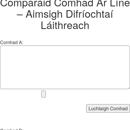
Comparáid Comhad Ar Líne
– Aimsigh Difríochtaí
Láithreach
Comhad A:
Luchtaigh Comhad