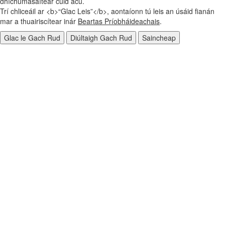
dhíchumasaítear cuid acu.
Trí chliceáil ar <b>“Glac Leis”</b>, aontaíonn tú leis an úsáid fianán
mar a thuairiscítear inár
Beartas Príobháideachais
.
Glac le Gach Rud
Diúltaigh Gach Rud
Saincheap