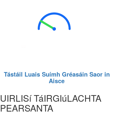
Tástáil Luais Suímh Gréasáin Saor in
Aisce
UIRLISí TáIRGIúLACHTA
PEARSANTA