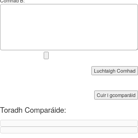
Comhad B:
Luchtaigh Comhad
Cuir i gcomparáid
Toradh Comparáide: