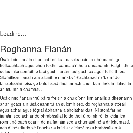
Loading...
Roghanna Fianán
Úsáidimid fianáin chun cabhrú leat nascleanúint a dhéanamh go
héifeachtach agus chun feidhmeanna áirithe a dhéanamh. Faighfidh tú
eolas mionsonraithe faoi gach fianán faoi gach catagóir toiliú thíos.
Stóráiltear fianáin atá aicmithe mar <b>“Riachtanach”</b> ar do
bhrabhsálaí toisc go bhfuil siad riachtanach chun bun‑fheidhmiúlachtaí
an tsuímh a chumasú.
Úsáidimid fianáin tríú páirtí freisin a chuidíonn linn anailís a dhéanamh
ar an gcaoi a n‑úsáideann tú an suíomh seo, do roghanna a stóráil,
agus ábhar agus fógraí ábhartha a sholáthar duit. Ní stórálfar na
fianáin seo ach ar do bhrabhsálaí le do thoiliú roimh ré. Is féidir leat
roinnt nó gach ceann de na fianáin seo a chumasú nó a dhíchumasú,
ach d’fhéadfadh sé tionchar a imirt ar d’eispéireas brabhsála má