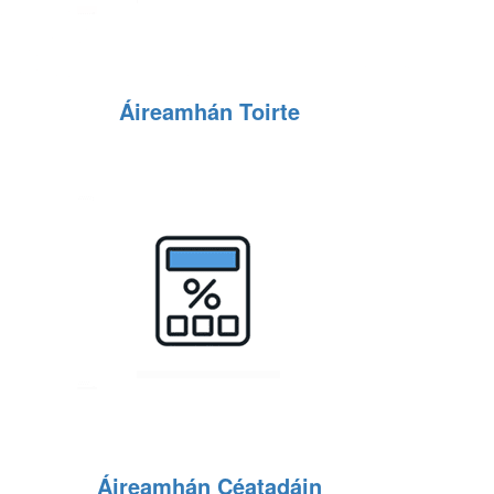
Áireamhán Toirte
Áireamhán Céatadáin