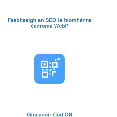
Feabhsaigh an SEO le híomhánna
éadroma WebP
Gineadóir Cód QR