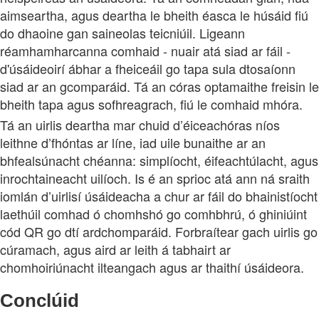
aimseartha, agus deartha le bheith éasca le húsáid fiú
do dhaoine gan saineolas teicniúil. Ligeann
réamhamharcanna comhaid - nuair atá siad ar fáil -
d'úsáideoirí ábhar a fheiceáil go tapa sula dtosaíonn
siad ar an gcomparáid. Tá an córas optamaithe freisin le
bheith tapa agus sofhreagrach, fiú le comhaid mhóra.
Tá an uirlis deartha mar chuid d’éiceachóras níos
leithne d’fhóntas ar líne, iad uile bunaithe ar an
bhfealsúnacht chéanna: simplíocht, éifeachtúlacht, agus
inrochtaineacht uilíoch. Is é an sprioc atá ann ná sraith
iomlán d’uirlisí úsáideacha a chur ar fáil do bhainistíocht
laethúil comhad ó chomhshó go comhbhrú, ó ghiniúint
cód QR go dtí ardchomparáid. Forbraítear gach uirlis go
cúramach, agus aird ar leith á tabhairt ar
chomhoiriúnacht ilteangach agus ar thaithí úsáideora.
Conclúid