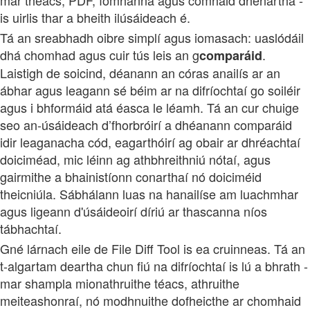
is uirlis thar a bheith ilúsáideach é.
Tá an sreabhadh oibre simplí agus iomasach: uaslódáil
dhá chomhad agus cuir tús leis an g
.
comparáid
Laistigh de soicind, déanann an córas anailís ar an
ábhar agus leagann sé béim ar na difríochtaí go soiléir
agus i bhformáid atá éasca le léamh. Tá an cur chuige
seo an-úsáideach d’fhorbróirí a dhéanann comparáid
idir leaganacha cód, eagarthóirí ag obair ar dhréachtaí
doiciméad, mic léinn ag athbhreithniú nótaí, agus
gairmithe a bhainistíonn conarthaí nó doiciméid
theicniúla. Sábhálann luas na hanailíse am luachmhar
agus ligeann d'úsáideoirí díriú ar thascanna níos
tábhachtaí.
Gné lárnach eile de File Diff Tool is ea cruinneas. Tá an
t-algartam deartha chun fiú na difríochtaí is lú a bhrath -
mar shampla mionathruithe téacs, athruithe
meiteashonraí, nó modhnuithe dofheicthe ar chomhaid