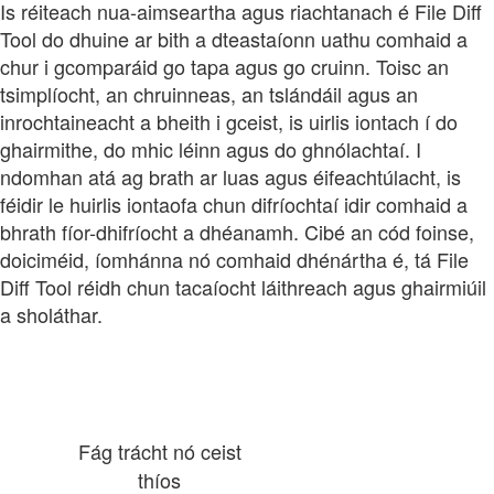
Is réiteach nua-aimseartha agus riachtanach é File Diff
Tool do dhuine ar bith a dteastaíonn uathu comhaid a
chur i gcomparáid go tapa agus go cruinn. Toisc an
tsimplíocht, an chruinneas, an tslándáil agus an
inrochtaineacht a bheith i gceist, is uirlis iontach í do
ghairmithe, do mhic léinn agus do ghnólachtaí. I
ndomhan atá ag brath ar luas agus éifeachtúlacht, is
féidir le huirlis iontaofa chun difríochtaí idir comhaid a
bhrath fíor-dhifríocht a dhéanamh. Cibé an cód foinse,
doiciméid, íomhánna nó comhaid dhénártha é, tá File
Diff Tool réidh chun tacaíocht láithreach agus ghairmiúil
a sholáthar.
Fág trácht nó ceist
thíos