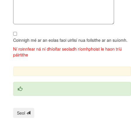
Coinnigh mé ar an eolas faoi uirlisí nua foilsithe ar an suíomh.
Ní roinnfear ná ní dhíolfar seoladh ríomhphoist le haon tríú
páirtithe
Seol