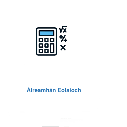
Áireamhán Eolaíoch