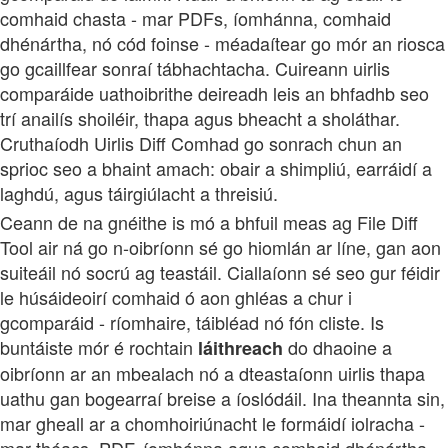
comhaid chasta - mar PDFs, íomhánna, comhaid
dhénártha, nó cód foinse - méadaítear go mór an riosca
go gcaillfear sonraí tábhachtacha. Cuireann uirlis
comparáide uathoibrithe deireadh leis an bhfadhb seo
trí anailís shoiléir, thapa agus bheacht a sholáthar.
Cruthaíodh Uirlis Diff Comhad go sonrach chun an
sprioc seo a bhaint amach: obair a shimpliú, earráidí a
laghdú, agus táirgiúlacht a threisiú.
Ceann de na gnéithe is mó a bhfuil meas ag File Diff
Tool air ná go n-oibríonn sé go hiomlán ar líne, gan aon
suiteáil nó socrú ag teastáil. Ciallaíonn sé seo gur féidir
le húsáideoirí comhaid ó aon ghléas a chur i
gcomparáid - ríomhaire, táibléad nó fón cliste. Is
buntáiste mór é rochtain
do dhaoine a
láithreach
oibríonn ar an mbealach nó a dteastaíonn uirlis thapa
uathu gan bogearraí breise a íoslódáil. Ina theannta sin,
mar gheall ar a chomhoiriúnacht le formáidí iolracha -
mar théacs, PDF, íomhánna agus comhaid dhénártha -