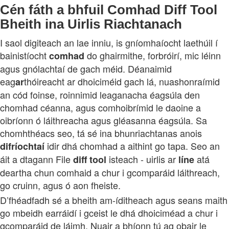
Cén fáth a bhfuil Comhad Diff Tool
Bheith ina Uirlis Riachtanach
I saol digiteach an lae inniu, is gníomhaíocht laethúil í
bainistíocht
do ghairmithe, forbróirí, mic léinn
comhad
agus gnólachtaí de gach méid. Déanaimid
eag
thóireacht ar dhoiciméid gach lá, nuashonraímid
ar
an cód foinse, roinnimid leaganacha éagsúla den
chomhad céanna, agus comhoibrímid le daoine a
oibríonn ó láithreacha agus gléasanna éagsúla. Sa
chomhthéacs seo, tá sé ina bhunriachtanas anois
idir dhá chomhad a aithint go tapa. Seo an
difríochtaí
áit a dtagann File
isteach - uirlis ar
atá
diff
tool
líne
deartha chun comhaid a chur i gcomparáid láithreach,
go cruinn, agus ó aon fheiste.
D’fhéadfadh sé a bheith am-íditheach agus seans maith
go mbeidh earráidí i gceist le dhá dhoiciméad a chur i
gcomparáid de láimh. Nuair a bhíonn tú ag obair le