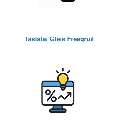
Tástálaí Gléis Freagrúil