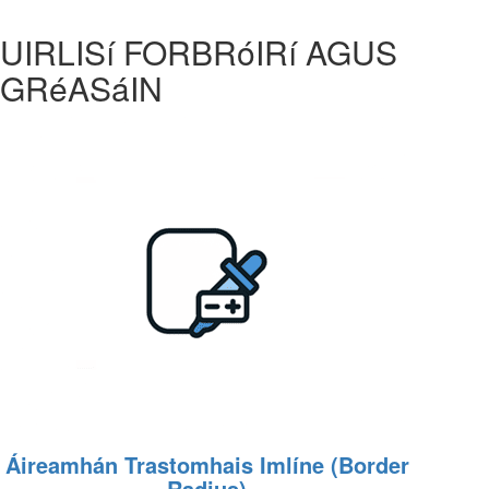
UIRLISí FORBRóIRí AGUS
GRéASáIN
Áireamhán Trastomhais Imlíne (Border
Radius)