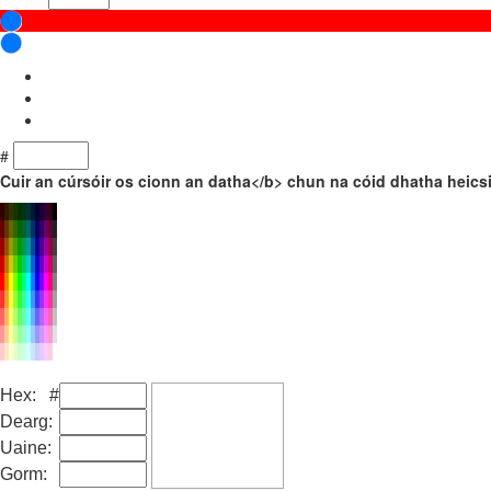
#
Cuir an cúrsóir os cionn an datha</b> chun na cóid dhatha heics
Hex: #
Dearg:
Uaine:
Gorm: