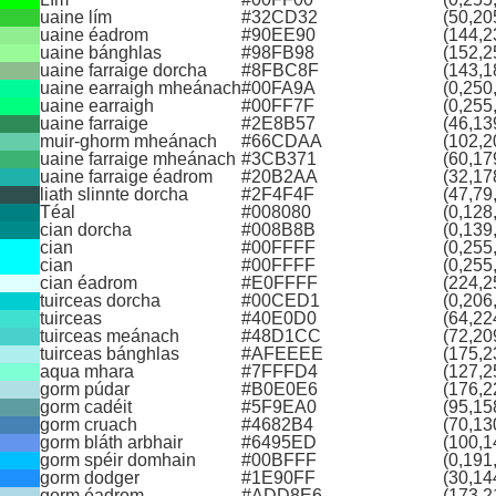
uaine lím
#32CD32
(50,20
uaine éadrom
#90EE90
(144,2
uaine bánghlas
#98FB98
(152,2
uaine farraige dorcha
#8FBC8F
(143,1
uaine earraigh mheánach
#00FA9A
(0,250
uaine earraigh
#00FF7F
(0,255
uaine farraige
#2E8B57
(46,13
muir‑ghorm mheánach
#66CDAA
(102,2
uaine farraige mheánach
#3CB371
(60,17
uaine farraige éadrom
#20B2AA
(32,17
liath slinnte dorcha
#2F4F4F
(47,79
Téal
#008080
(0,128
cian dorcha
#008B8B
(0,139
cian
#00FFFF
(0,255
cian
#00FFFF
(0,255
cian éadrom
#E0FFFF
(224,2
tuirceas dorcha
#00CED1
(0,206
tuirceas
#40E0D0
(64,22
tuirceas meánach
#48D1CC
(72,20
tuirceas bánghlas
#AFEEEE
(175,2
aqua mhara
#7FFFD4
(127,2
gorm púdar
#B0E0E6
(176,2
gorm cadéit
#5F9EA0
(95,15
gorm cruach
#4682B4
(70,13
gorm bláth arbhair
#6495ED
(100,1
gorm spéir domhain
#00BFFF
(0,191
gorm dodger
#1E90FF
(30,14
gorm éadrom
#ADD8E6
(173,2