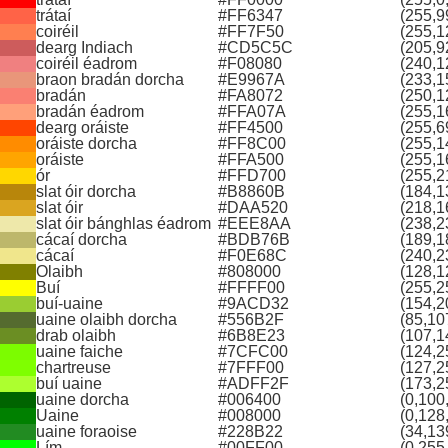
trátaí
#FF6347
(255,9
coiréil
#FF7F50
(255,1
dearg Indiach
#CD5C5C
(205,9
coiréil éadrom
#F08080
(240,1
braon bradán dorcha
#E9967A
(233,1
bradán
#FA8072
(250,1
bradán éadrom
#FFA07A
(255,1
dearg oráiste
#FF4500
(255,6
oráiste dorcha
#FF8C00
(255,1
oráiste
#FFA500
(255,1
ór
#FFD700
(255,2
slat óir dorcha
#B8860B
(184,1
slat óir
#DAA520
(218,1
slat óir bánghlas éadrom
#EEE8AA
(238,2
cácaí dorcha
#BDB76B
(189,1
cácaí
#F0E68C
(240,2
Olaibh
#808000
(128,1
Buí
#FFFF00
(255,2
buí‑uaine
#9ACD32
(154,2
uaine olaibh dorcha
#556B2F
(85,10
drab olaibh
#6B8E23
(107,1
uaine faiche
#7CFC00
(124,2
chartreuse
#7FFF00
(127,2
buí uaine
#ADFF2F
(173,2
uaine dorcha
#006400
(0,100
Uaine
#008000
(0,128
uaine foraoise
#228B22
(34,13
Lím
#00FF00
(0,255