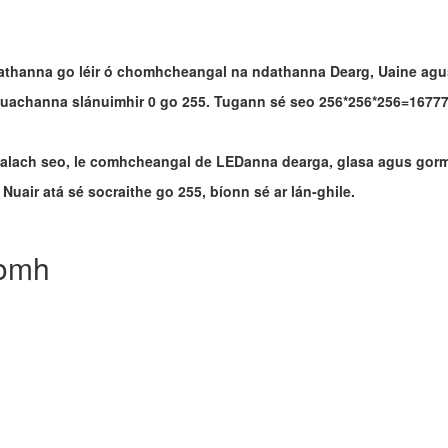
dathanna go léir ó chomhcheangal na ndathanna
D
earg,
U
aine ag
 luachanna slánuimhir 0 go 255. Tugann sé seo 256*256*256=16777
ealach seo, le comhcheangal de LEDanna dearga, glasa agus gor
Nuair atá sé socraithe go 255, bíonn sé ar lán‑ghile.
íomh