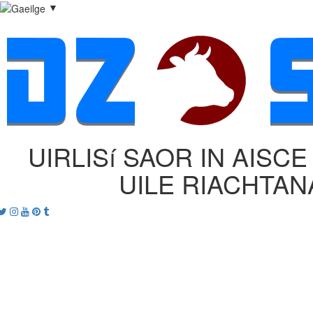
▼
UIRLISí SAOR IN AISC
UILE RIACHTAN
acebook
Twitter
Instagram
Youtube
Pinterest
tumblr