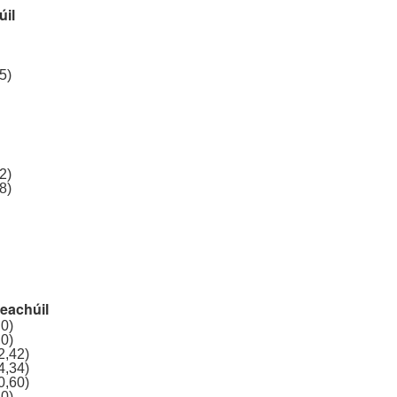
il
5)
2)
8)
eachúil
,0)
,0)
2,42)
4,34)
0,60)
,0)