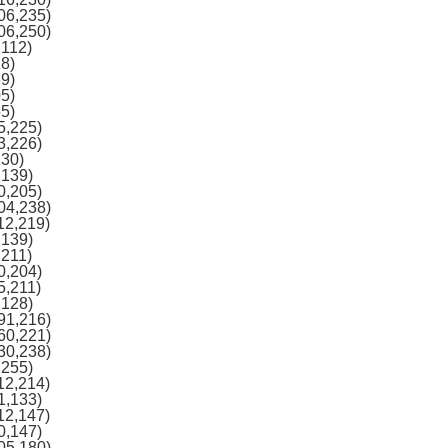
06,235)
06,250)
,112)
28)
39)
05)
55)
5,225)
3,226)
130)
,139)
0,205)
04,238)
12,219)
,139)
,211)
0,204)
5,211)
,128)
91,216)
60,221)
30,238)
,255)
12,214)
1,133)
12,147)
0,147)
05,180)