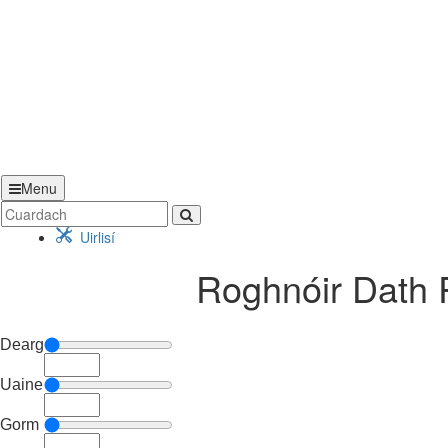
Menu
Uirlisí
Roghnóir Dath 
Dearg
Uaine
Gorm