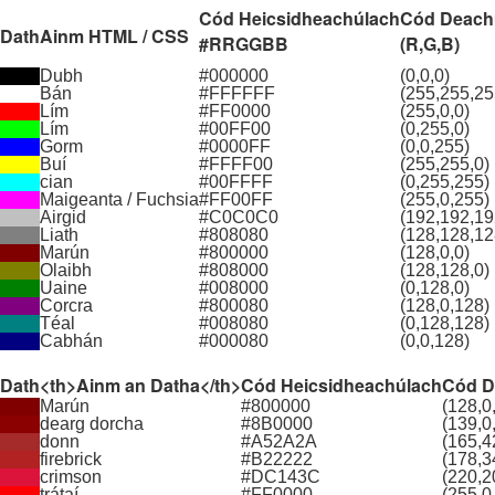
Cód Heicsidheachúlach
Cód Deachú
Dath
Ainm HTML / CSS
#RRGGBB
(R,G,B)
Dubh
#000000
(0,0,0)
Bán
#FFFFFF
(255,255,25
Lím
#FF0000
(255,0,0)
Lím
#00FF00
(0,255,0)
Gorm
#0000FF
(0,0,255)
Buí
#FFFF00
(255,255,0)
cian
#00FFFF
(0,255,255)
Maigeanta / Fuchsia
#FF00FF
(255,0,255)
Airgid
#C0C0C0
(192,192,19
Liath
#808080
(128,128,12
Marún
#800000
(128,0,0)
Olaibh
#808000
(128,128,0)
Uaine
#008000
(0,128,0)
Corcra
#800080
(128,0,128)
Téal
#008080
(0,128,128)
Cabhán
#000080
(0,0,128)
Dath
<th>Ainm an Datha</th>
Cód Heicsidheachúlach
Cód D
Marún
#800000
(128,0
dearg dorcha
#8B0000
(139,0
donn
#A52A2A
(165,4
firebrick
#B22222
(178,3
crimson
#DC143C
(220,2
trátaí
#FF0000
(255,0