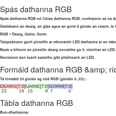
Spás dathanna RGB
Spás dathanna RGB
nó
Córas dathanna RGB
, cruthaíonn sé na 
Úsáideann an dearg, an glas agus an gorm 8 giotán an ceann, le
RGB ≡ Dearg, Uaine, Gorm
Taispeánann gach picteilín ar mhonatóir LED dathanna ar an mb
Nuair a bhíonn an picteilín dearg socraithe go 0, múchtar an LED. 
Socraíonn aon luach eatarthu gile pháirteach an LED.
Formáid dathanna RGB &amp; r
Tá formáid 24 giotán ag cód RGB (giotáin 0..23)::
DEARG[7:0]
UAINE[7:0]
GORM[7:0]
23
16
15
8
7
0
Tábla dathanna RGB
Bun‑dhathanna: