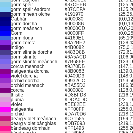
gorm spéir
#87CEEB
(135,2
gorm spéir éadrom
#87CEFA
(135,2
gorm mheán oíche
#191970
(25,25
Cabhán
#000080
(0,0,1
gorm dorcha
#00008B
(0,0,1
gorm meánach
#0000CD
(0,0,2
Gorm
#0000FF
(0,0,2
gorm ríoga
#4169E1
(65,10
gorm corcra
#8A2BE2
(138,4
indigo
#4B0082
(75,0,
gorm slinnte dorcha
#483D8B
(72,61
gorm slinnte
#6A5ACD
(106,9
gorm slinnte meánach
#7B68EE
(123,1
corcra meánach
#9370DB
(147,1
maigeanta dorcha
#8B008B
(139,0
violet dorcha
#9400D3
(148,0
orchid dorcha
#9932CC
(153,5
orchid meánach
#BA55D3
(186,8
corcra
#800080
(128,0
thistle
#D8BFD8
(216,1
pluma
#DDA0DD
(221,1
violet
#EE82EE
(238,1
maigeanta
#FF00FF
(255,0
orchid
#DA70D6
(218,1
dearg violet meánach
#C71585
(199,2
dearg violet bánghlas
#DB7093
(219,1
bándearg domhain
#FF1493
(255,2
bándearg te
#FF69B4
(255,1