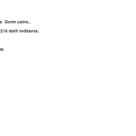
us
G
orm uaine..
216 dath indéanta.
ma.